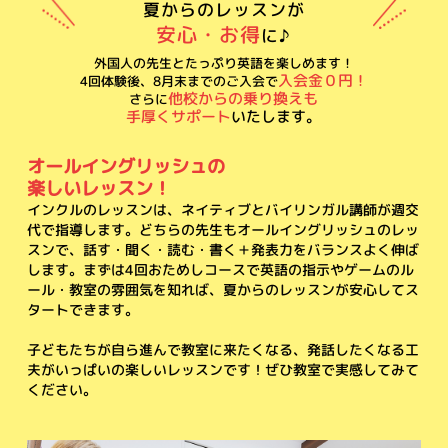
夏からのレッスンが
安心・お得
に♪
外国人の先生とたっぷり英語を楽しめます！
入会金０円！
4回体験後、8月末までのご入会で
他校からの乗り換えも
さらに
手厚くサポート
いたします。
オールイングリッシュの
楽しいレッスン！
インクルのレッスンは、ネイティブとバイリンガル講師が週交
代で指導します。どちらの先生もオールイングリッシュのレッ
スンで、話す・聞く・読む・書く＋発表力をバランスよく伸ば
します。まずは4回おためしコースで英語の指示やゲームのル
ール・教室の雰囲気を知れば、夏からのレッスンが安心してス
タートできます。
子どもたちが自ら進んで教室に来たくなる、発話したくなる工
夫がいっぱいの楽しいレッスンです！ぜひ教室で実感してみて
ください。