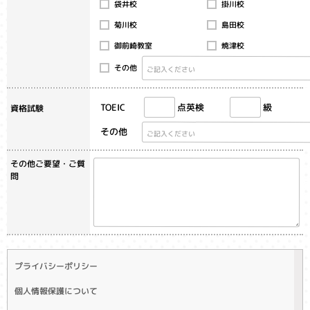
袋井校
掛川校
菊川校
島田校
御前崎教室
焼津校
その他
TOEIC
英検
級
点
資格試験
その他
その他ご要望・ご質
問
プライバシーポリシー
個人情報保護について