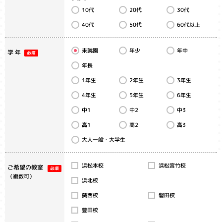
10代
20代
30代
60代以上
40代
50代
未就園
年少
年中
学 年
年長
1年生
2年生
3年生
4年生
5年生
6年生
中1
中2
中3
高1
高2
高3
大人一般・大学生
浜松宮竹校
浜松本校
ご希望の教室
（複数可）
浜北校
葵西校
磐田校
豊田校