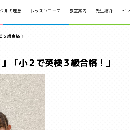
イ
クルの理念
レッスンコース
教室案内
先生紹介
検３級合格！」
！」「小２で英検３級合格！」