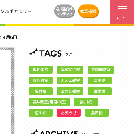
ンクルギャラリー
市 4月6日
TAGS
浜松宮竹校
御前崎教室
浜松本校
大人見教室
高丘教室
磐田校
染地台教室
袋井校
韓国語
袋井教室(月見の里)
掛川校
お知らせ
菊川校
島田校