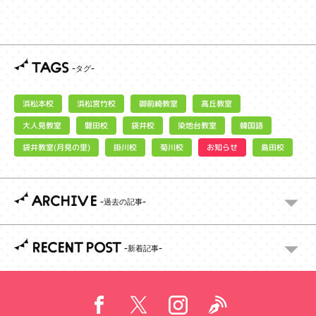
TAGS
浜松宮竹校
御前崎教室
浜松本校
高丘教室
大人見教室
染地台教室
磐田校
袋井校
韓国語
袋井教室(月見の里)
お知らせ
掛川校
菊川校
島田校
ARCHIVE
RECENT POST