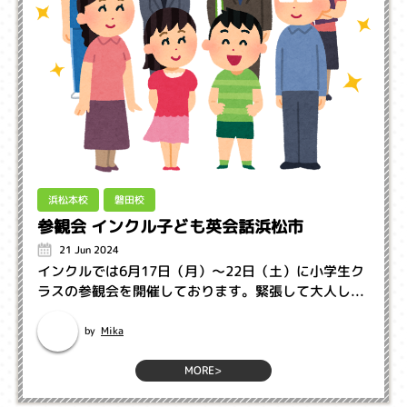
浜松本校
磐田校
参観会 インクル子ども英会話浜松市
21 Jun 2024
インクルでは6月17日（月）～22日（土）に小学生ク
ラスの参観会を開催しております。緊張して大人し...
Mika
by
MORE>