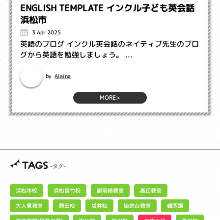
ENGLISH TEMPLATE インクル子ども英会話
浜松市
3 Apr 2025
英語のブログ インクル英会話のネイティブ先生のブロ
グから英語を勉強しましょう。 ...
Alaina
by
MORE>
TAGS
浜松宮竹校
御前崎教室
浜松本校
高丘教室
大人見教室
染地台教室
磐田校
袋井校
韓国語