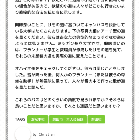
い場合があるので、欲望の小道は人々がどこかに行きたいよ
り直接的な方法を私たちに示します。
興味深いことに、けもの道に基づいてキャンパスを設計して
いる大学はたくさんあります。下の写真の細いアーチ型の道
を見てください。彼らはあなたの典型的なまっすぐな歩道の
ようには見えません。ミシガン州立大学です。興味深いの
は、プランナーが学生と教職員が作成したけもの道を見て、
それらの未舗装の道を実際の道に変えたことです。
オハイオ州をチェックしてください。彼らは同じことをしま
した。雪が降った後、何人かのプランナー（または彼らの卑
劣な助手）が熱気球に乗って、人々が雪の中で作った散歩道
を見たと読んだ。
これらのパスはどのくらいの頻度で見られますか？それらは
良いことだと思いますか、それとも迷惑だと思いますか？
磐田市 大人英会話
浜松本校
磐田校
TAGS
Christian
by