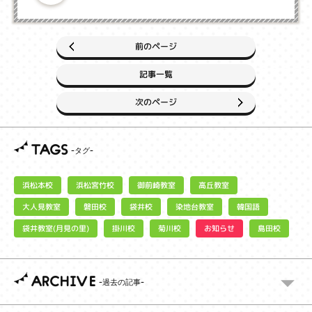
前のページ
記事一覧
次のページ
TAGS
浜松宮竹校
御前崎教室
浜松本校
高丘教室
大人見教室
染地台教室
磐田校
袋井校
韓国語
袋井教室(月見の里)
お知らせ
掛川校
菊川校
島田校
ARCHIVE