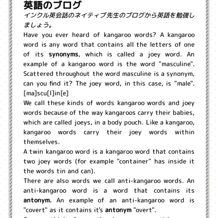
英語のブログ
インクル英会話のネイティブ先生のブログから英語を勉強し
ましょう。
Have you ever heard of kangaroo words? A kangaroo
word is any word that contains all the letters of one
of its
synonyms
, which is called a joey word. An
example of a kangaroo word is the word "masculine".
Scattered throughout the word masculine is a synonym,
can you find it? The joey word, in this case, is "male".
[ma]scu[l]in[e]
We call these kinds of words kangaroo words and joey
words because of the way kangaroos carry their babies,
which are called joeys, in a body pouch. Like a kangaroo,
kangaroo words carry their joey words within
themselves.
A twin kangaroo word is a kangaroo word that contains
two joey words (for example "container" has inside it
the words tin and can).
There are also words we call anti-kangaroo words. An
anti-kangaroo word is a word that contains its
antonym.
An example of an anti-kangaroo word is
"covert" as it contains it's
antonym
"overt".