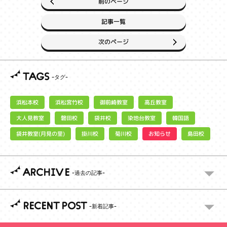
前のページ
記事一覧
次のページ
TAGS
浜松宮竹校
御前崎教室
浜松本校
高丘教室
大人見教室
染地台教室
磐田校
袋井校
韓国語
袋井教室(月見の里)
お知らせ
掛川校
菊川校
島田校
ARCHIVE
RECENT POST