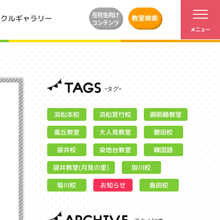
ンクルギャラリー
TAGS
浜松宮竹校
御前崎教室
浜松本校
大人見教室
高丘教室
磐田校
染地台教室
袋井校
韓国語
袋井教室(月見の里)
掛川校
お知らせ
菊川校
島田校