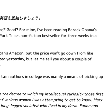
英語を勉強しましょう。
ng? Good? For mine, I've been reading Barack Obama's
w York Times non-fiction bestseller for three weeks in a
apan's Amazon, but the price won't go down from like
ted yesterday, but let me tell you about a couple of
.
ertain authors in college was mainly a means of picking up
 the degree to which my intellectual curiosity those first
s of various women I was attempting to get to know: Marx
 long-legged socialist who lived in my dorm. Fanon and