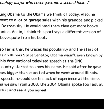
iology major who never gave me a second look..."
young Obama to the Obama we think of today. Also, he
went to a lot of garage sales with his grandpa and picked
e Dostoevsky. He would read them then get more books
ning. Again, I think this portrays a different version of
above quote from his book.
so far is that he traces his popularity and the start of
 as an Illinois State Senator, Obama wasn't even known by
 his first national televised speech at the DNC
country started to know his name. He said after he gave
imes bigger than expected when he went around Illinois.
speech, he could see his lack of experience at the time.
ama we saw from 2008, the 2004 Obama spoke too fast at
h it and see if you agree!