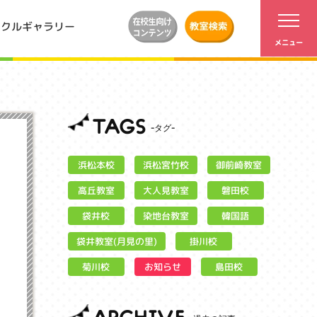
ンクルギャラリー
TAGS
浜松宮竹校
御前崎教室
浜松本校
大人見教室
高丘教室
磐田校
染地台教室
袋井校
韓国語
袋井教室(月見の里)
掛川校
お知らせ
菊川校
島田校