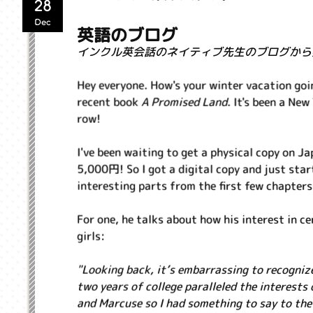
28
Dec
英語のブログ
インクル英会話のネイティブ先生のブログから
Hey everyone. How's your winter vacation goi
recent book
A Promised Land
. It's been a Ne
row!
I've been waiting to get a physical copy on J
5,000円! So I got a digital copy and just star
interesting parts from the first few chapters
For one, he talks about how his interest in c
girls:
"Looking back, it’s embarrassing to recognize
two years of college paralleled the interest
and Marcuse so I had something to say to the