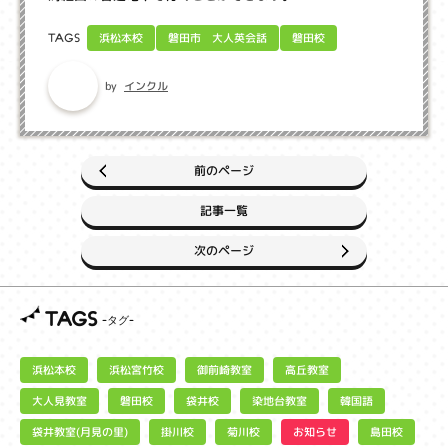
磐田市 大人英会話
浜松本校
磐田校
TAGS
インクル
by
前のページ
記事一覧
次のページ
TAGS
浜松宮竹校
御前崎教室
浜松本校
高丘教室
大人見教室
染地台教室
磐田校
袋井校
韓国語
袋井教室(月見の里)
お知らせ
掛川校
菊川校
島田校