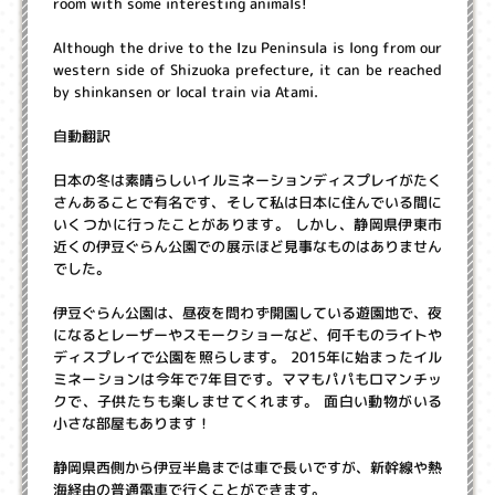
room with some interesting animals!
Although the drive to the Izu Peninsula is long from our
western side of Shizuoka prefecture, it can be reached
by shinkansen or local train via Atami.
自動翻訳
日本の冬は素晴らしいイルミネーションディスプレイがたく
さんあることで有名です、そして私は日本に住んでいる間に
いくつかに行ったことがあります。 しかし、静岡県伊東市
近くの伊豆ぐらん公園での展示ほど見事なものはありません
でした。
伊豆ぐらん公園は、昼夜を問わず開園している遊園地で、夜
になるとレーザーやスモークショーなど、何千ものライトや
ディスプレイで公園を照らします。 2015年に始まったイル
ミネーションは今年で7年目です。ママもパパもロマンチッ
クで、子供たちも楽しませてくれます。 面白い動物がいる
小さな部屋もあります！
静岡県西側から伊豆半島までは車で長いですが、新幹線や熱
海経由の普通電車で行くことができます。