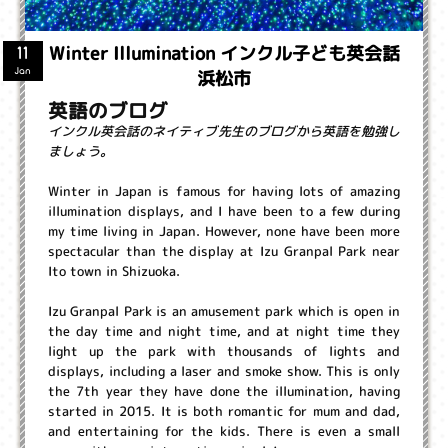
Winter Illumination インクル子ども英会話
11
浜松市
Jan
英語のブログ
インクル英会話のネイティブ先生のブログから英語を勉強し
ましょう。
Winter in Japan is famous for having lots of amazing
illumination displays, and I have been to a few during
my time living in Japan. However, none have been more
spectacular than the display at Izu Granpal Park near
Ito town in Shizuoka.
Izu Granpal Park is an amusement park which is open in
the day time and night time, and at night time they
light up the park with thousands of lights and
displays, including a laser and smoke show. This is only
the 7th year they have done the illumination, having
started in 2015. It is both romantic for mum and dad,
and entertaining for the kids. There is even a small