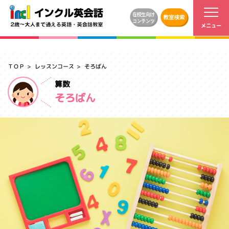
ＴＯＰ
レッスンコース
そろばん
算数
そろばん