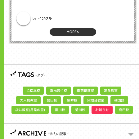
今日は、特に英語学習における重要なスキルである「Phonics フォニック
ス」についてお話しします...
インクル
by
MORE>
TAGS
浜松宮竹校
御前崎教室
浜松本校
高丘教室
大人見教室
染地台教室
磐田校
袋井校
韓国語
袋井教室(月見の里)
お知らせ
掛川校
菊川校
島田校
ARCHIVE