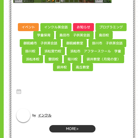
インクル英会話
プログラミング
イベント
お知らせ
島田市 子供英会話
学童保育
島田校
御前崎市 子供英会話
掛川市 子供英会話
御前崎教室
浜松市 アフタースクール 学童
浜松宮竹校
掛川校
袋井教室（月見の里）
浜松本校
磐田校
菊川校
高丘教室
袋井校
マイクラ家づくりコンテスト参加者募集中
インクル子ども英会話浜松市
27 Mar 2025
インクルに通っている皆さん、こんにちわ。坂下真弓(さかしたまゆみ)で
す。インクルでMinecraf...
インクル
by
MORE>