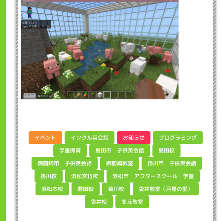
インクル英会話
プログラミング
イベント
お知らせ
島田市 子供英会話
学童保育
島田校
御前崎市 子供英会話
掛川市 子供英会話
御前崎教室
浜松市 アフタースクール 学童
浜松宮竹校
掛川校
袋井教室（月見の里）
浜松本校
磐田校
菊川校
高丘教室
袋井校
アンプロカップ2025応募作品のご紹介 イン