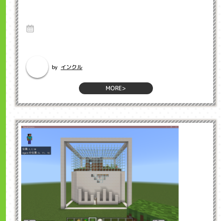
マイクラで防災体験 インクル子ども英会話
浜松市
29 May 2025
Hello、インクルでプログラミング教室担当の坂下です。マインクラフト
(マイクラ)って知ってますか...
インクル
by
MORE>