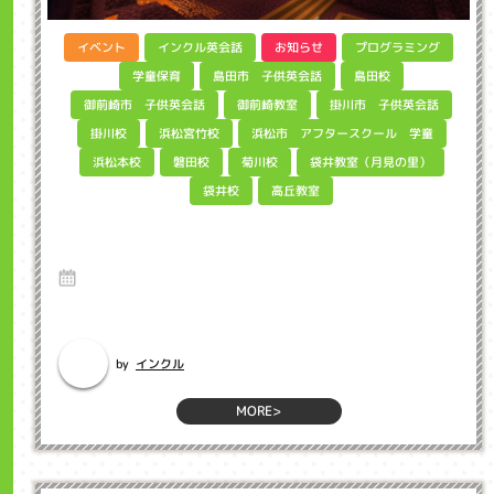
インクル英会話
プログラミング
イベント
お知らせ
島田市 子供英会話
学童保育
島田校
御前崎市 子供英会話
掛川市 子供英会話
御前崎教室
浜松市 アフタースクール 学童
浜松宮竹校
掛川校
袋井教室（月見の里）
浜松本校
磐田校
菊川校
高丘教室
袋井校
What's program?英語から考えてみました
インクル子ども英会話浜松市
11 Jul 2025
Hello、インクルマイクラプログラミング教室担当の坂下です。今や世界
で一番人気の3DゲームMin...
インクル
by
MORE>