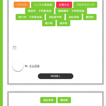
インクル英会話
プログラミング
イベント
お知らせ
御前崎市 子供英会話
島田市 子供英会話
掛川市 子供英会話
浜松宮竹校
浜松本校
磐田校
菊川校
袋井校
デジタルものづくりに挑戦しよう！「第７回
Minecraftカップ」 インクル子ども英会話
浜松市
1 Aug 2025
Hello、インクルマイクラプログラミング教室担当の坂下です。久しぶり
にサーティンワンアイスクリー...
インクル
by
MORE>
浜松本校
磐田校