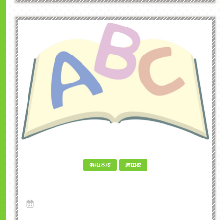
浜松本校
磐田校
英語の発音を上達させるための効果的な方法
は？ インクル子ども英会話浜松市
16 Sep 2024
英語を学ぶ上で、発音は非常に重要な要素です。正しい発音ができること