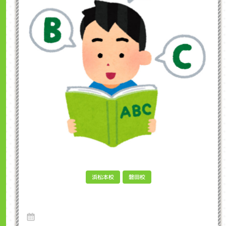
浜松本校
磐田校
Phonicsとは何か？インクル子ども英会話浜
松市
24 Jun 2024