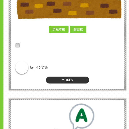
浜松本校
磐田校
夏休み インクル子ども英会話浜松市
19 Jul 2024
7月に入り、毎日暑い日が続いていますがいかがお過ごしでしょうか。明
日から夏休み！というお子さんも多...
インクル
by
MORE>