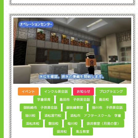
インクル英会話
プログラミング
イベント
お知らせ
島田市 子供英会話
学童保育
島田校
御前崎市 子供英会話
掛川市 子供英会話
御前崎教室
浜松市 アフタースクール 学童
浜松宮竹校
掛川校
袋井教室（月見の里）
浜松本校
磐田校
菊川校
高丘教室
袋井校