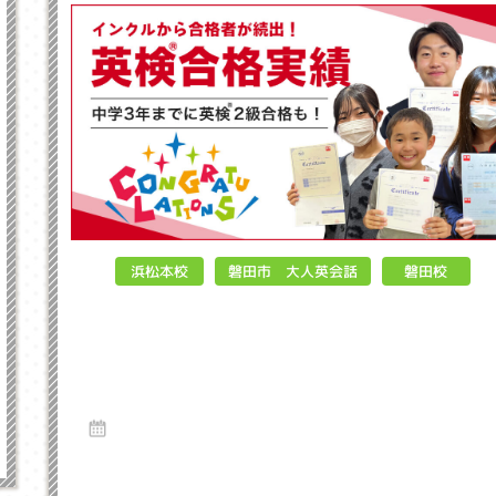
磐田市 大人英会話
浜松本校
磐田校
なぜ今、子供に英検が必要なの
か？親が知るべき英検取得のメリ
ット
17 Jun 2025
はじめに：変わりゆく教育環境の中で 「うちの子に英検って
当に必要？」「まだ...