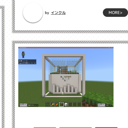
MORE>
インクル
by