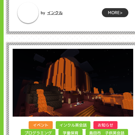
MORE>
インクル
by
インクル英会話
イベント
お知らせ
島田市 子供英会話
プログラミング
学童保育