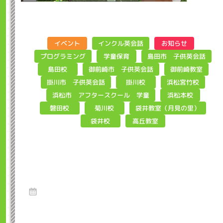
インクル英会話
イベント
お知らせ
島田市 子供英会話
プログラミング
学童保育
御前崎市 子供英会話
御前崎教室
島田校
掛川市 子供英会話
浜松宮竹校
掛川校
浜松市 アフタースクール 学童
浜松本校
袋井教室（月見の里）
磐田校
菊川校
高丘教室
袋井校
アンプロカップ2025応募作品の
ご紹介 インクル子ども英会話浜松
市
8 Aug 2025
Hello、インクルマイクラプログラミング教室担当の坂下で
す。 マインクラフト教育版を使用し...