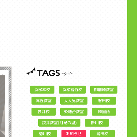
TAGS
浜松宮竹校
御前崎教室
浜松本校
大人見教室
高丘教室
磐田校
染地台教室
袋井校
韓国語
袋井教室(月見の里)
掛川校
お知らせ
菊川校
島田校