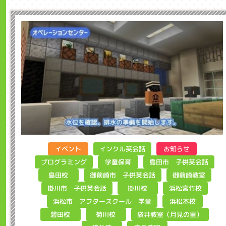
インクル英会話
イベント
お知らせ
島田市 子供英会話
プログラミング
学童保育
御前崎市 子供英会話
御前崎教室
島田校
掛川市 子供英会話
浜松宮竹校
掛川校
浜松市 アフタースクール 学童
浜松本校
袋井教室（月見の里）
磐田校
菊川校