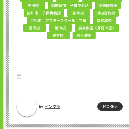
御前崎市 子供英会話
御前崎教室
島田校
掛川市 子供英会話
浜松宮竹校
掛川校
浜松市 アフタースクール 学童
浜松本校
袋井教室（月見の里）
磐田校
菊川校
高丘教室
袋井校
What's program?英語から考えて
みました インクル子ども英会話
浜松市
11 Jul 2025
Hello、インクルマイクラプログラミング教室担当の坂下で
す。今や世界で一番人気の3DゲームMin...
MORE>
インクル
by