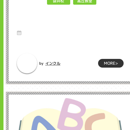
高丘教室
袋井校
マイクラで防災体験 インクル子ど
も英会話浜松市
29 May 2025
Hello、インクルでプログラミング教室担当の坂下です。マイ
ンクラフト(マイクラ)って知ってますか...
MORE>
インクル
by