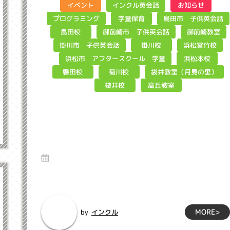
インクル英会話
イベント
お知らせ
島田市 子供英会話
プログラミング
学童保育
御前崎市 子供英会話
御前崎教室
島田校
掛川市 子供英会話
浜松宮竹校
掛川校
浜松市 アフタースクール 学童
浜松本校
袋井教室（月見の里）
磐田校
菊川校
高丘教室
袋井校
マイクラ家づくりコンテスト参加
者募集中 インクル子ども英会話浜
松市
27 Mar 2025
インクルに通っている皆さん、こんにちわ。坂下真弓(さかし
たまゆみ)です。インクルでMinecraf...
MORE>
インクル
by