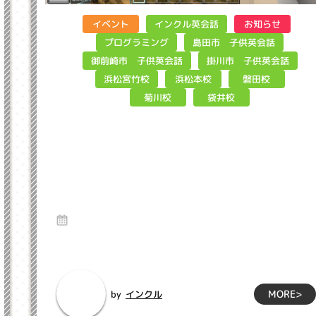
インクル英会話
イベント
お知らせ
島田市 子供英会話
プログラミング
御前崎市 子供英会話
掛川市 子供英会話
浜松宮竹校
浜松本校
磐田校
菊川校
袋井校
デジタルものづくりに挑戦しよ
う！「第７回Minecraftカッ
プ」 インクル子ども英会話浜松
市
1 Aug 2025
Hello、インクルマイクラプログラミング教室担当の坂下で
す。久しぶりにサーティンワンアイスクリー...
MORE>
インクル
by