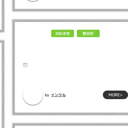
浜松本校
磐田校
英語が苦手な親でも大丈夫！子供
をバイリンガルに育てる秘訣
19 Jul 2025
いつも教室へのご理解とご協力をいただき、誠にありがとうご
ざいます。 ...
MORE>
インクル
by