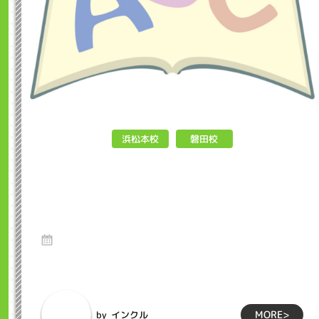
浜松本校
磐田校
英語の発音を上達させるための効
果的な方法は？ インクル子ども
英会話浜松市
16 Sep 2024
英語を学ぶ上で、発音は非常に重要な要素です。正しい発音が
できることで、相手に自分の意図を正確に伝え...
MORE>
インクル
by