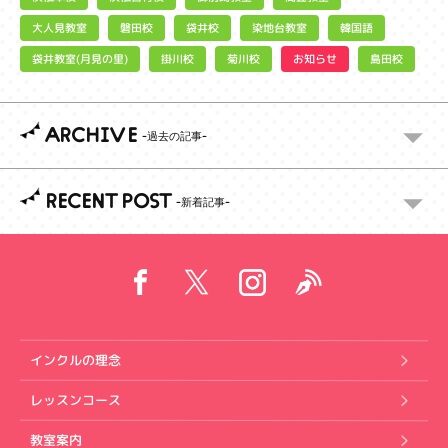
大人見教室
染地台教室
磐田校
袋井校
韓国語
袋井教室(月見の里)
お知らせ
掛川校
菊川校
島田校
ARCHIVE
RECENT POST
インクルの理念
レッスンコース
教室案内