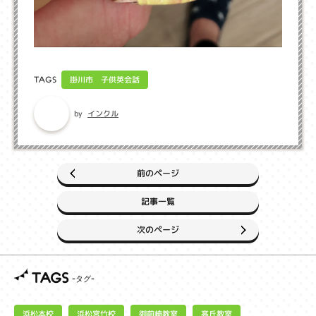
掛川市 子供英会話
TAGS
インクル
by
前のページ
記事一覧
次のページ
TAGS
浜松宮竹校
御前崎教室
浜松本校
高丘教室