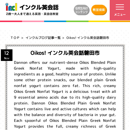
ＴＯＰ
インクルブログ記事一覧
Oikos! インクル英会話磐田市
Oikos! インクル英会話磐田市
12
Nov
Dannon offers our nutrient-dense Oikos Blended Plain
Greek Nonfat Yogurt, made with high-quality
ingredients as a good, healthy source of protein. Unlike
some other protein snacks, our blended plain Greek
nonfat yogurt contains zero fat. This rich, creamy
Oikos Greek Nonfat Yogurt is a delicious treat with all
9 essential amino acids due to its high-quality dairy
protein. Dannon Oikos Blended Plain Greek Nonfat
Yogurt contains live and active cultures which can help
with the balance and diversity of bacteria in your gut.
Each spoonful of Oikos Blended Plain Greek Nonfat
Yogurt provides the full, creamy richness of Greek