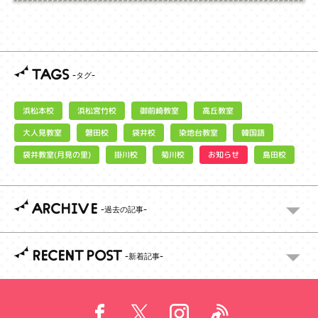
TAGS
浜松宮竹校
御前崎教室
浜松本校
高丘教室
大人見教室
染地台教室
磐田校
袋井校
韓国語
袋井教室(月見の里)
お知らせ
掛川校
菊川校
島田校
ARCHIVE
RECENT POST