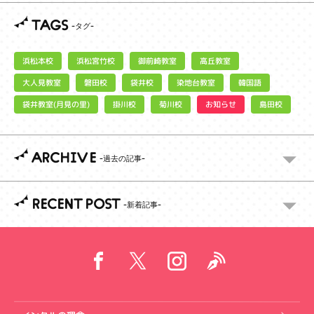
TAGS
浜松宮竹校
御前崎教室
浜松本校
高丘教室
大人見教室
染地台教室
磐田校
袋井校
韓国語
袋井教室(月見の里)
お知らせ
掛川校
菊川校
島田校
ARCHIVE
RECENT POST