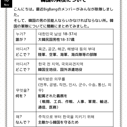
16
Nov
こんにちは。最近BigBangのメンバーがみんなが除隊しまし
た。
そして、韓国の男の芸能人ならいかなければならない所。韓
国の軍隊についてに簡略にまとめてみました。
대한민국 남성 18-37세
누가?
大韓民国男性18-37歳
誰が？
육군, 공군, 해군, 해병대 등의 부대
어디서?
陸軍、空軍、海軍、海兵隊等の部隊
どこで？
한국 전 지역, 국외파견지역
어디서?
韓国全地役、国外派遣地役
どこで？
배치받은 의무를
(전투, 공병, 작전, 인사, 군수, 수송, 통신, 의
무)
무엇을?
配属された義務を
何を？
（戦闘、工兵、作戦、人事、軍需、輸送、
通信、医務）
주적으로 부터 한국을 지키기 위해
왜?
主敵から韓国を守るため
なんで？