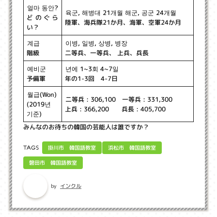
얼마 동안?
육군, 해병대 21개월 해군, 공군 24개월
どのぐら
陸軍、海兵隊21か月、海軍、空軍24か月
い？
이병, 일병, 상병, 병장
계급
二等兵、一等兵、 上兵、兵長
階級
년에 1~3회 4~7일
예비군
年の1-3回 4-7日
予備軍
월급(Won)
二等兵 : 306,100 一等兵 : 331,300
(2019년
上兵 : 366,200 兵長 : 405,700
기준)
みんなのお待ちの韓国の芸能人は誰ですか？
掛川市 韓国語教室
浜松市 韓国語教室
TAGS
磐田市 韓国語教室
インクル
by