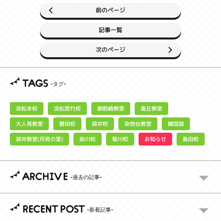
前のページ
記事一覧
次のページ
TAGS
浜松宮竹校
御前崎教室
浜松本校
高丘教室
大人見教室
染地台教室
磐田校
袋井校
韓国語
袋井教室(月見の里)
お知らせ
掛川校
菊川校
島田校
ARCHIVE
RECENT POST