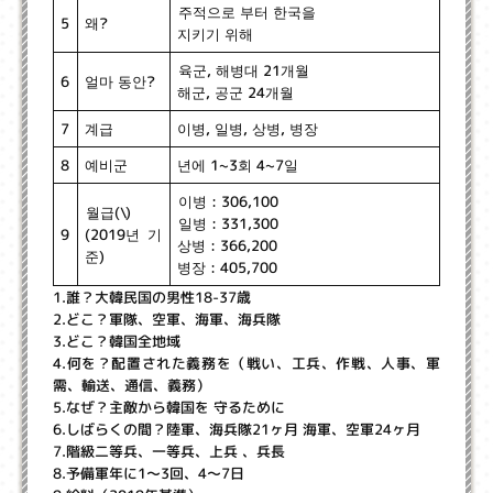
주적으로 부터 한국을
왜?
5
지키기 위해
육군, 해병대 21개월
얼마 동안?
6
해군, 공군 24개월
이병, 일병, 상병, 병장
계급
7
년에 1~3회 4~7일
예비군
8
이병 : 306,100
월급(\)
일병 : 331,300
(2019년 기
9
상병 : 366,200
준)
병장 : 405,700
1.誰？大韓民国の男性18-37歳
2.どこ？軍隊、空軍、海軍、海兵隊
3.どこ？韓国全地域
4.何を？配置された義務を（戦い、工兵、作戦、人事、軍
需、輸送、通信、義務）
5.なぜ？主敵から韓国を 守るために
6.しばらくの間？陸軍、海兵隊21ヶ月 海軍、空軍24ヶ月
7.階級二等兵、一等兵、上兵 、兵長
8.予備軍年に1〜3回、4〜7日