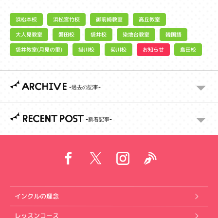
浜松宮竹校
御前崎教室
浜松本校
高丘教室
大人見教室
染地台教室
磐田校
袋井校
韓国語
袋井教室(月見の里)
お知らせ
掛川校
菊川校
島田校
ARCHIVE
RECENT POST
インクルの理念
レッスンコース