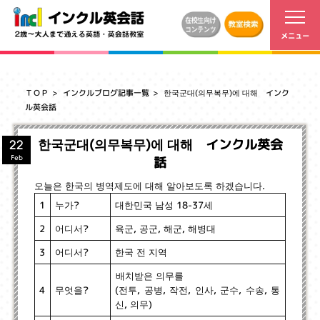
ＴＯＰ
インクルブログ記事一覧
한국군대(의무복무)에 대해 インク
ル英会話
한국군대(의무복무)에 대해 インクル英会
22
話
Feb
오늘은 한국의 병역제도에 대해 알아보도록 하겠습니다.
대한민국 남성 18-37세
누가?
1
육군, 공군, 해군, 해병대
어디서?
2
한국 전 지역
어디서?
3
배치받은 의무를
(전투, 공병, 작전, 인사, 군수, 수송, 통
무엇을?
4
신, 의무)