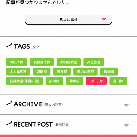
記事が見つかりませんでした。
もっと見る
TAGS
浜松宮竹校
御前崎教室
浜松本校
高丘教室
大人見教室
染地台教室
磐田校
袋井校
韓国語
袋井教室(月見の里)
お知らせ
掛川校
菊川校
島田校
ARCHIVE
RECENT POST