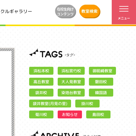
ンクルギャラリー
TAGS
浜松宮竹校
御前崎教室
浜松本校
大人見教室
高丘教室
磐田校
染地台教室
袋井校
韓国語
袋井教室(月見の里)
掛川校
お知らせ
菊川校
島田校