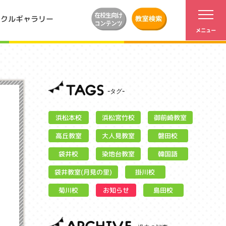
ンクルギャラリー
TAGS
浜松宮竹校
御前崎教室
浜松本校
大人見教室
高丘教室
磐田校
染地台教室
袋井校
韓国語
袋井教室(月見の里)
掛川校
お知らせ
菊川校
島田校