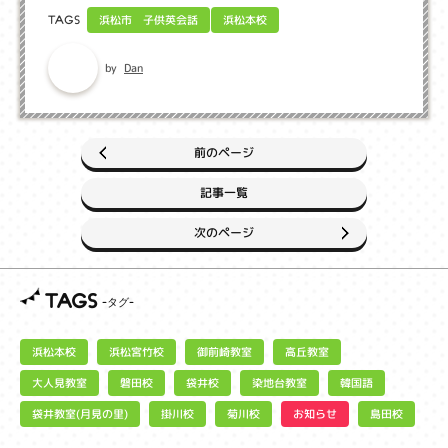
浜松市 子供英会話
浜松本校
TAGS
Dan
by
前のページ
記事一覧
次のページ
TAGS
浜松宮竹校
御前崎教室
浜松本校
高丘教室
大人見教室
染地台教室
磐田校
袋井校
韓国語
袋井教室(月見の里)
お知らせ
掛川校
菊川校
島田校