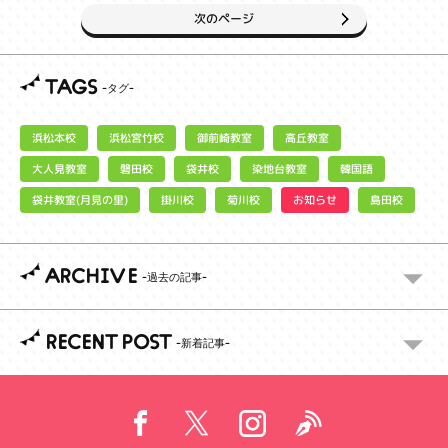
次のページ
TAGS
浜松宮竹校
御前崎教室
浜松本校
高丘教室
大人見教室
染地台教室
磐田校
袋井校
韓国語
袋井教室(月見の里)
お知らせ
掛川校
菊川校
島田校
ARCHIVE
RECENT POST