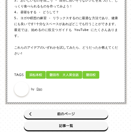
3. おいしいものを焼こう - 自分に合いそうなレシピを見つけて、じ
っくり食べられるものを作ってみよう！

4. 昼寝をする - どうして？

5. ヨガや瞑想の練習 - リラックスするのに最適な方法であり、健康
にも良いです!十分なスペースがあればどこでも行うことができます。
最近では、始めるのに役立つガイドも YouTube にたくさんありま
す。

これらのアイデアのいずれかを試してみたら、どうだったか教えてくだ
さい!
磐田市 大人英会話
浜松本校
磐田校
TAGS
Dan
by
前のページ
記事一覧