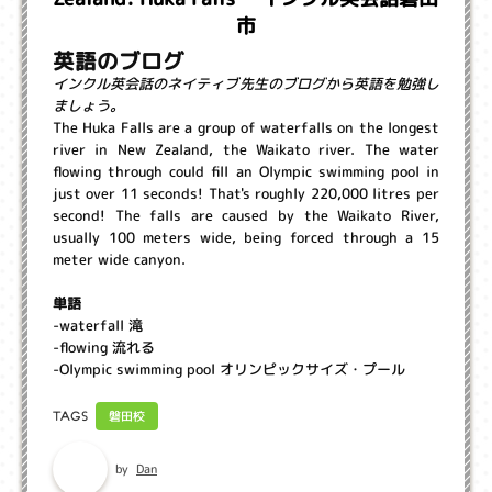
市
英語のブログ
インクル英会話のネイティブ先生のブログから英語を勉強し
ましょう。
The Huka Falls are a group of waterfalls on the longest
river in New Zealand, the Waikato river. The water
flowing through could fill an Olympic swimming pool in
just over 11 seconds! That's roughly 220,000 litres per
second! The falls are caused by the Waikato River,
usually 100 meters wide, being forced through a 15
meter wide canyon.
単語
-waterfall 滝
-flowing 流れる
-Olympic swimming pool オリンピックサイズ・プール
磐田校
TAGS
Dan
by