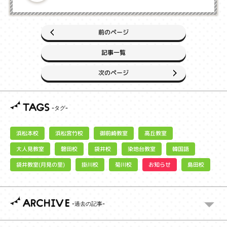
前のページ
記事一覧
次のページ
TAGS
浜松宮竹校
御前崎教室
浜松本校
高丘教室
大人見教室
染地台教室
磐田校
袋井校
韓国語
袋井教室(月見の里)
お知らせ
掛川校
菊川校
島田校
ARCHIVE