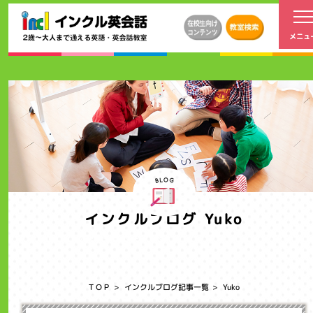
インクルブログ Yuko
Yukoのブログ記事一覧ページです。
ＴＯＰ
インクルブログ記事一覧
Yuko