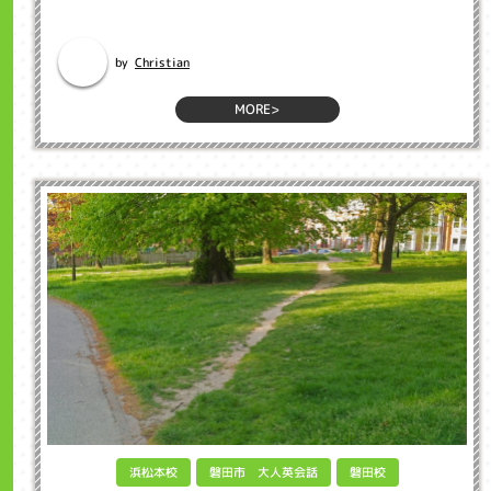
英語のブログ インクル英会話のネイティブ先生のブログから英語を勉強
しましょう。 Hel...
Christian
by
MORE>
磐田市 大人英会話
浜松本校
磐田校