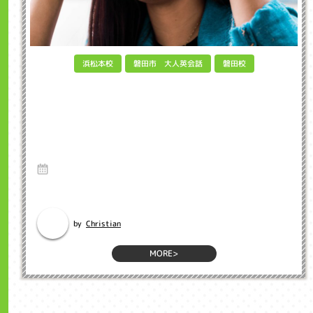
磐田市 大人英会話
浜松本校
磐田校
Can wearing glasses keep you from
catching the coronavirus? メガネをかける
ことによって新型コロナウイルスの感染を防
止してくれる？ インクル子ども英会話浜
松市
28 Sep 2020
英語のブログ インクル英会話のネイティブ先生のブログから英語を勉強
しましょう。 A s...
Christian
by
MORE>