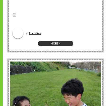
11/10 畑で野菜を植えました！ インクル学
童保育 浜松市
10 Nov 2020
英語のブログ インクル英会話のネイティブ先生のブログから英語を勉強
しましょう。 To...
Christian
by
MORE>