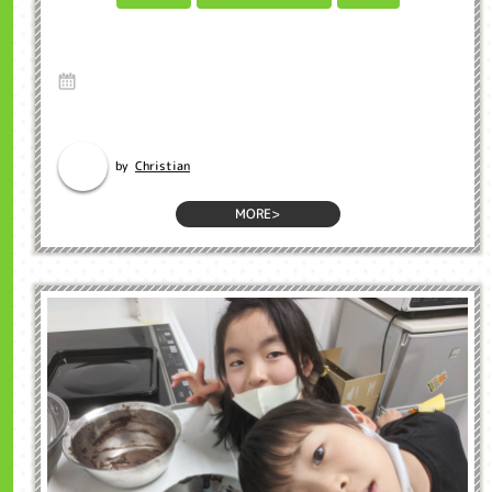
Starting Barack Obama's book "A Promised
Land" インクル大人英会話浜松市
28 Dec 2020
英語のブログ インクル英会話のネイティブ先生のブログから英語を勉強
しましょう。 Hey...
Christian
by
MORE>