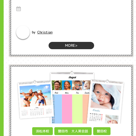
ンクル子ども英会話浜松市
18 Jan 2021
英語のブログ インクル英会話のネイティブ先生のブログから英語を勉強
しましょう。 ...
Christian
by
MORE>
磐田市 大人英会話
浜松本校
磐田校