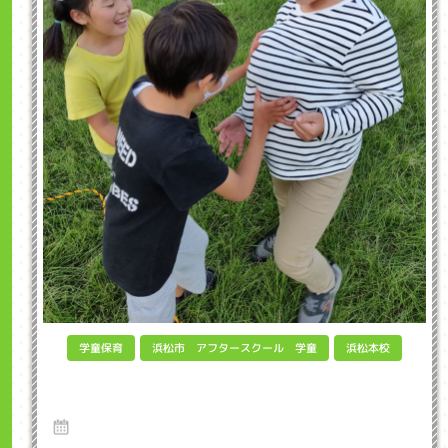
浜松市 アフタースクール 学童
学童保育
浜松本校
After School - Playing in the Park インク
ル子ども英会話浜松市
21 Oct 2020