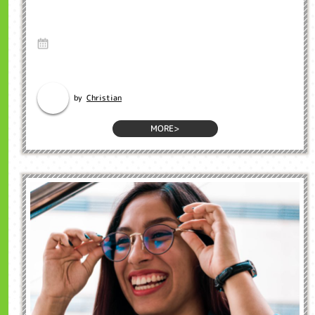
Desire Paths けもの道 インクル子ども英
会話浜松市
13 Oct 2020
英語のブログ インクル英会話のネイティブ先生のブログから英語を勉強
しましょう。 Hav...
Christian
by
MORE>