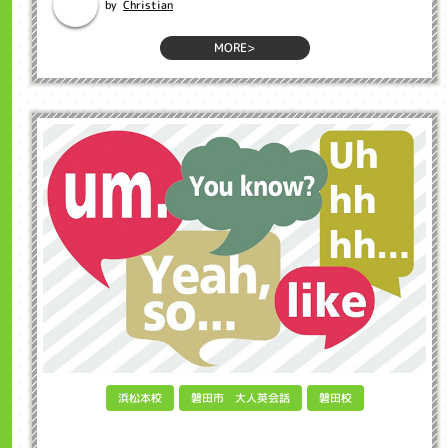
Christian
by
MORE>
磐田市 大人英会話
浜松本校
磐田校
English Filler Words "Uh," "Um," "Like" イ