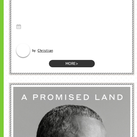
A New Year Means a New Calendar 新年に
なって新しいカレンダー を... インクル子ど
も英会話浜松市
29 Dec 2020
英語のブログ インクル英会話のネイティブ先生のブログから英語を勉強
しましょう。 Kee...
Christian
by
MORE>