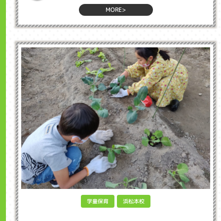
MORE>
学童保育
浜松本校
Planting Vegetables in After School