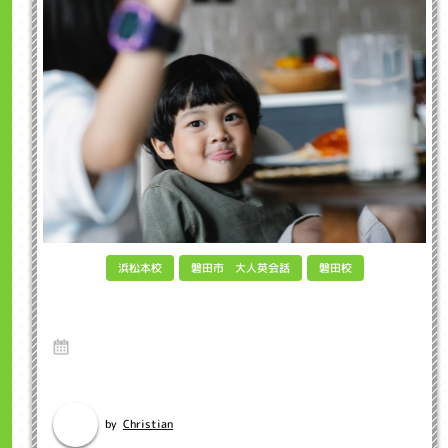
磐田市 大人英会話
浜松本校
磐田校
Common English Mistakes that Japanese
Kids Make インクル子ども英会話浜松市
9 Dec 2020
英語のブログ インクル英会話のネイティブ先生のブログから英語を勉強
しましょう。 Mi...
Christian
by