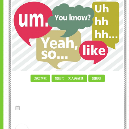
磐田市 大人英会話
浜松本校
磐田校
English Filler Words "you know," "yeah"
"so, yeah" 英語のフィラー言葉 インクル子ど
も英会話浜松市
30 Jan 2021
英語のブログ インクル英会話のネイティブ先生のブログから英語を勉強
しましょう。 If ...