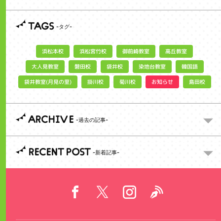
TAGS
浜松宮竹校
御前崎教室
浜松本校
高丘教室
大人見教室
染地台教室
磐田校
袋井校
韓国語
袋井教室(月見の里)
お知らせ
掛川校
菊川校
島田校
ARCHIVE
RECENT POST