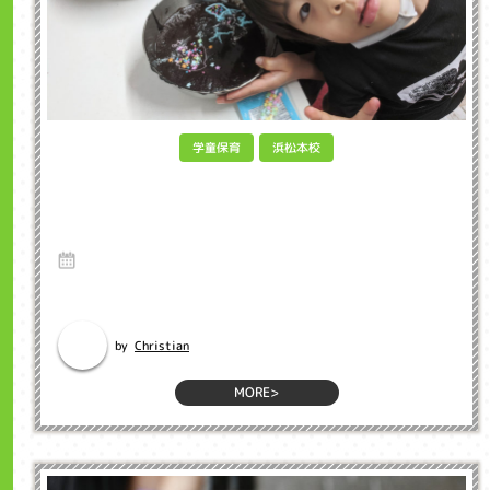
学童保育
浜松本校
Cooking Brownies with INCL After School
ブラウニーを作ってみた インクル学童保育
浜松市
9 Dec 2020
英語のブログ インクル英会話のネイティブ先生のブログから英語を勉強
しましょう。 It'...
Christian
by
MORE>