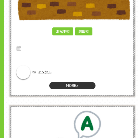
浜松本校
磐田校
夏休み インクル子ども英会話浜松市
19 Jul 2024
7月に入り、毎日暑い日が続いていますがいかがお過ごしでしょうか。明
日から夏休み！というお子さんも多...
インクル
by
MORE>