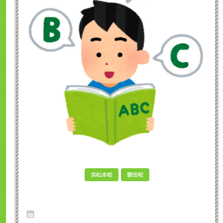
浜松本校
磐田校
Phonicsとは何か？インクル子ども英会話浜
松市
24 Jun 2024