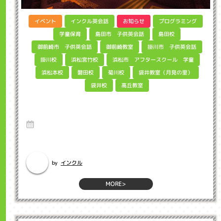
インクル英会話
プログラミング
イベント
お知らせ
島田市 子供英会話
学童保育
島田校
御前崎市 子供英会話
掛川市 子供英会話
御前崎教室
浜松市 アフタースクール 学童
浜松宮竹校
掛川校
袋井教室（月見の里）
浜松本校
磐田校
菊川校
高丘教室
袋井校
What's program?英語から考えてみました
インクル子ども英会話浜松市
11 Jul 2025
Hello、インクルマイクラプログラミング教室担当の坂下です。今や世界
で一番人気の3DゲームMin...
インクル
by
MORE>