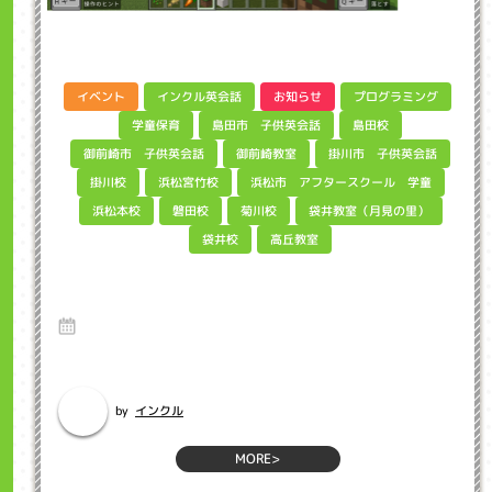
インクル英会話
プログラミング
イベント
お知らせ
島田市 子供英会話
学童保育
島田校
御前崎市 子供英会話
掛川市 子供英会話
御前崎教室
浜松市 アフタースクール 学童
浜松宮竹校
掛川校
袋井教室（月見の里）
浜松本校
磐田校
菊川校
高丘教室
袋井校
マイクラ家づくりコンテスト参加者募集中
インクル子ども英会話浜松市
27 Mar 2025
インクルに通っている皆さん、こんにちわ。坂下真弓(さかしたまゆみ)で
す。インクルでMinecraf...
インクル
by
MORE>