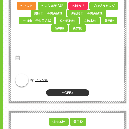
インクル英会話
プログラミング
イベント
お知らせ
御前崎市 子供英会話
島田市 子供英会話
掛川市 子供英会話
浜松宮竹校
浜松本校
磐田校
菊川校
袋井校
デジタルものづくりに挑戦しよう！「第７回
Minecraftカップ」 インクル子ども英会話
浜松市
1 Aug 2025
Hello、インクルマイクラプログラミング教室担当の坂下です。久しぶり
にサーティンワンアイスクリー...
インクル
by
MORE>
浜松本校
磐田校