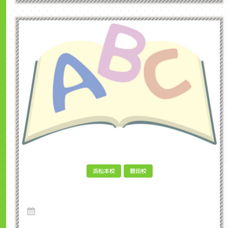
浜松本校
磐田校
英語の発音を上達させるための効果的な方法
は？ インクル子ども英会話浜松市
16 Sep 2024
英語を学ぶ上で、発音は非常に重要な要素です。正しい発音ができること