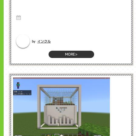
マイクラで防災体験 インクル子ども英会話
浜松市
29 May 2025
Hello、インクルでプログラミング教室担当の坂下です。マインクラフト
(マイクラ)って知ってますか...
インクル
by
MORE>