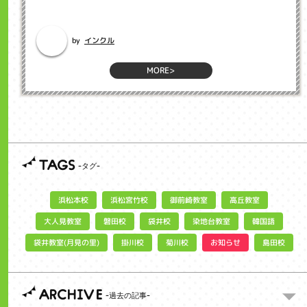
今日は、特に英語学習における重要なスキルである「Phonics フォニック
ス」についてお話しします...
インクル
by
MORE>
TAGS
浜松宮竹校
御前崎教室
浜松本校
高丘教室
大人見教室
染地台教室
磐田校
袋井校
韓国語
袋井教室(月見の里)
お知らせ
掛川校
菊川校
島田校
ARCHIVE