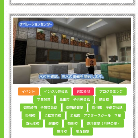
インクル英会話
プログラミング
イベント
お知らせ
島田市 子供英会話
学童保育
島田校
御前崎市 子供英会話
掛川市 子供英会話
御前崎教室
浜松市 アフタースクール 学童
浜松宮竹校
掛川校
袋井教室（月見の里）
浜松本校
磐田校
菊川校
高丘教室
袋井校