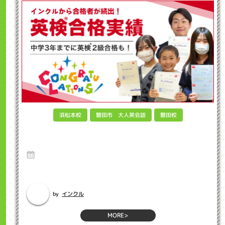
磐田市 大人英会話
浜松本校
磐田校
なぜ今、子供に英検が必要なのか？親が知る
べき英検取得のメリット
17 Jun 2025
はじめに：変わりゆく教育環境の中で 「うちの子に英検って本当に必
要？」「まだ...
インクル
by
MORE>