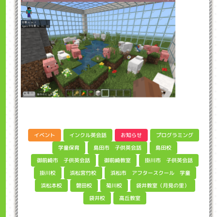
インクル英会話
プログラミング
イベント
お知らせ
島田市 子供英会話
学童保育
島田校
御前崎市 子供英会話
掛川市 子供英会話
御前崎教室
浜松市 アフタースクール 学童
浜松宮竹校
掛川校
袋井教室（月見の里）
浜松本校
磐田校
菊川校
高丘教室
袋井校
アンプロカップ2025応募作品のご紹介 イン