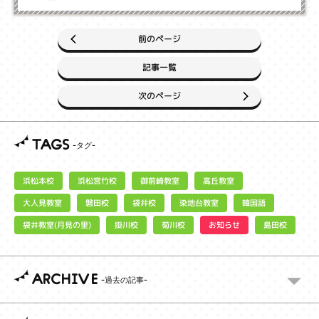
前のページ
記事一覧
次のページ
TAGS
浜松宮竹校
御前崎教室
浜松本校
高丘教室
大人見教室
染地台教室
磐田校
袋井校
韓国語
袋井教室(月見の里)
お知らせ
掛川校
菊川校
島田校
ARCHIVE