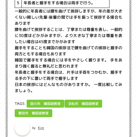
年長者と握手をする場合は両手で行う。
5
一般的に年長者には腰を曲げて挨拶しますが、年の差が大き
くない親しい先輩·後輩の間では手を振って挨拶する場合も
あります
腰を曲げて挨拶することは、丁寧または尊重を表し、一般的
に30度ほどかがみますが、より大きな丁寧または尊重を表
したい場合は45度までかがみます
握手をすることも韓国の挨拶法で腰を曲げての挨拶と握手の
両方ともする場合もあります
韓国で握手をする場合には手をやさしく握ります。 手をあ
まり強く握ると無礼だと思われます
年長者と握手をする場合は、片手は手首をつかむか、握手す
る手の下に置いて両手で握手します
日本の挨拶にはどんなものがありますか。 一度比較してみ
ましょう。
掛川市 韓国語教室
浜松市 韓国語教室
TAGS
磐田市 韓国語教室
Kim
by