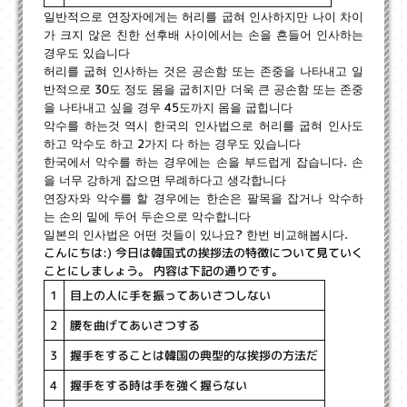
일반적으로 연장자에게는 허리를 굽혀 인사하지만 나이 차이
가 크지 않은 친한 선후배 사이에서는 손을 흔들어 인사하는
경우도 있습니다
허리를 굽혀 인사하는 것은 공손함 또는 존중을 나타내고 일
반적으로 30도 정도 몸을 굽히지만 더욱 큰 공손함 또는 존중
을 나타내고 싶을 경우 45도까지 몸을 굽힙니다
악수를 하는것 역시 한국의 인사법으로 허리를 굽혀 인사도
하고 악수도 하고 2가지 다 하는 경우도 있습니다
한국에서 악수를 하는 경우에는 손을 부드럽게 잡습니다. 손
을 너무 강하게 잡으면 무례하다고 생각합니다
연장자와 악수를 할 경우에는 한손은 팔목을 잡거나 악수하
는 손의 밑에 두어 두손으로 악수합니다
일본의 인사법은 어떤 것들이 있나요? 한번 비교해봅시다.
こんにちは:) 今日は韓国式の挨拶法の特徴について見ていく
ことにしましょう。 内容は下記の通りです。
目上の人に手を振ってあいさつしない
1
腰を曲げてあいさつする
2
握手をすることは韓国の典型的な挨拶の方法だ
3
握手をする時は手を強く握らない
4