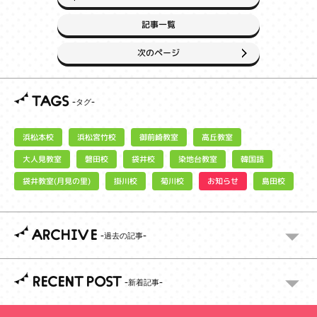
記事一覧
次のページ
TAGS
浜松宮竹校
御前崎教室
浜松本校
高丘教室
大人見教室
染地台教室
磐田校
袋井校
韓国語
袋井教室(月見の里)
お知らせ
掛川校
菊川校
島田校
ARCHIVE
RECENT POST