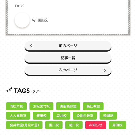
TAGS
掛川校
by
前のページ
記事一覧
次のページ
TAGS
浜松宮竹校
御前崎教室
浜松本校
高丘教室
大人見教室
染地台教室
磐田校
袋井校
韓国語
袋井教室(月見の里)
お知らせ
掛川校
菊川校
島田校