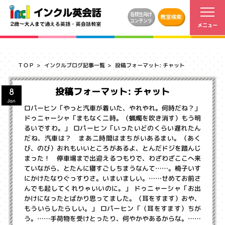
ＴＯＰ
インクルブログ記事一覧
投稿フォーマット: チャット
投稿フォーマット: チャット
8
Jan
ロパーヒン「やっと汽車が着いた、やれやれ。何時だね？」
ドゥニャーシャ「まもなく二時。（蝋燭を吹き消す）もう明
るいですわ。」 ロパーヒン「いったいどのくらい遅れたん
だね、汽車は？ まあ二時間はまちがいあるまい。（あく
び、のび）おれもいいところがあるよ、とんだドジを踏んじ
まった！ 停車場まで出迎えるつもりで、わざわざここへ来
ていながら、とたんに寝すごしちまうなんて……。椅子いす
にかけたなりぐっすりさ。いまいましい。……せめてお前さ
んでも起してくれりゃいいのに。」 ドゥニャーシャ「お出
かけになったとばかり思ってました。（耳をすます）おや、
もういらしたらしい。」 ロパーヒン「（耳をすます）ちが
う。……手荷物を受けとったり、何やかやあるからな。……