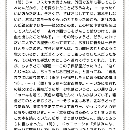
（間）ラネーフスカヤの奥さんは、外国で五年も暮してこら
れたんだから、さぞ変られたことだろうなあ。……まったく
いい方かただよ。きさくで、さばさばしててね。忘れもしな
いが、おれがまだ十五ぐらいのガキだった頃ころ、おれの死
んだ親父おやじが――親父はその頃、この村に小さな店を出
していたんだが――おれの面つらをげんこで殴りつけて、鼻
血を出したことがある。……その時ちょうど、どうしたわけ
だか二人でこの屋敷へやって来てね、おまけに親父は一杯き
げんだったのさ。すると奥さんは、つい昨日のことのように
覚えているが、まだ若くって、こう細っそりした人だったが
ね、そのおれを手洗いのところへ連れて行ってくれた。それ
が、ちょうどこの部屋――この子供部屋だったのさ。「泣く
んじゃないよ、ちっちゃなお百姓さん」と言ってね、「婚礼
までには直りますよ（訳注「怪我をした人に言う慰めの慣用
句）。……」（間）ちっちゃなお百姓か。……いかにもおれ
の親父はどん百姓だったが、おれはというと、この通り白い
チョッキを着て、茶色い短靴たんぐつなんかはいている。雑
魚ざこのととまじりさ。……そりゃ金はある、金ならどっさ
りあるが、胸に手をあてて考えてみりゃ、やっぱりどん百姓
にちがいはないさ。……（本をぱらぱらめくって）さっきも
この本を読んでいたんだが、さっぱりわからん。読んでるう
ちに寝ちまった。（間）」 ドゥニャーシャ「犬はみんな、
夜っぴて寝ませんでしたわ。嗅かぎつけたんですわね、ご主