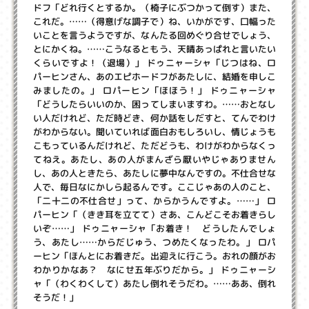
ドフ「どれ行くとするか。（椅子にぶつかって倒す）また、
これだ。……（得意げな調子で）ね、いかがです、口幅った
いことを言うようですが、なんたる回めぐり合せでしょう、
とにかくね。……こうなるともう、天晴あっぱれと言いたい
くらいですよ！（退場）」
ドゥニャーシャ「じつはね、ロ
パーヒンさん、あのエピホードフがあたしに、結婚を申しこ
みましたの。」 ロパーヒン「ほほう！」 ドゥニャーシャ
「どうしたらいいのか、困ってしまいますわ。……おとなし
い人だけれど、ただ時どき、何か話をしだすと、てんでわけ
がわからない。聞いていれば面白おもしろいし、情じょうも
こもっているんだけれど、ただどうも、わけがわからなくっ
てねえ。あたし、あの人がまんざら厭いやじゃありません
し、あの人ときたら、あたしに夢中なんですの。不仕合せな
人で、毎日なにかしら起るんです。ここじゃあの人のこと、
「二十二の不仕合せ」って、からかうんですよ。……」 ロ
パーヒン「（きき耳を立てて）さあ、こんどこそお着きらし
いぞ……」 ドゥニャーシャ「お着き！ どうしたんでしょ
う、あたし……からだじゅう、つめたくなったわ。」 ロパ
ーヒン「ほんとにお着きだ。出迎えに行こう。おれの顔がお
わかりかなあ？ なにせ五年ぶりだから。」 ドゥニャーシ
ャ「（わくわくして）あたし倒れそうだわ。……ああ、倒れ
そうだ！」