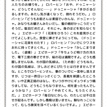
人たちのお帰りを。」 ロパーヒン「おや、ドゥニャーシ
ャ、どうしてそんなに……」 ドゥニャーシャ「手がぶるぶ
るしますの。あたし気が遠くなって、倒れそうだわ。」 ロ
パーヒン「どうもお前さんは柔弱でいかんな、ドゥニャーシ
ャ。みなりもお嬢さんみたいだし、髪の格好かっこうだって
そうだ。駄目だめだよ、それじゃ。身のほどを知らなくち
ゃ。」 エピホードフ「（花束をひろう）これを庭男がとど
けてよこしました。食堂に挿さすようにってね。（ドゥニャ
ーシャに花束をわたす）」 ロパーヒン「ついでにクワスを
おれに持ってきとくれ。」 ドゥニャーシャ「かしこまりま
した。（退場）」 エピホードフ「今ちょうど明け方の冷え
で、零下三度の寒さですが、桜の花は満開ですよ。どうも感
服しませんなあ、わが国の気候は。（ため息）どうもねえ。
わが国の気候は、汐しおどきにぴたりとは行きませんです
な。ところでロパーヒンさん、事のついでに一言申し添えま
すが、じつは一昨日いっさくじつ、長靴を新調したところ
が、いや正真正銘のはなし、そいつがやけにギュウギュウ鳴
りましてな、どうもこうもなりません。何を塗ったもんでし
ょうかな？」 ロパーヒン「やめてくれ。もうたくさん
だ。」 エピホードフ「毎日なにかしら、わたしには不仕合
せが起るんです。しかし愚痴は言いません。馴なれっこにな
って、むしろ微笑を浮べているくらいですよ。」
エピホー