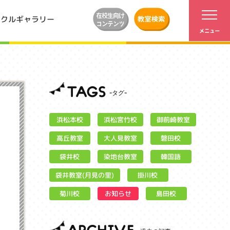
ンクルギャラリー
TAGS
浜松宮竹校
御前崎教室
浜松本校
大人見教室
高丘教室
磐田校
染地台教室
袋井校
韓国語
袋井教室(月見の里)
掛川校
お知らせ
菊川校
島田校