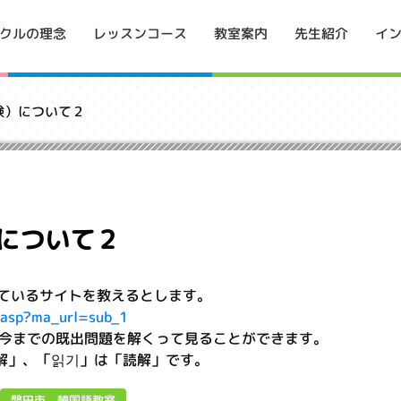
イ
クルの理念
レッスンコース
教室案内
先生紹介
試験）について２
）について２
しているサイトを教えるとします。
l.asp?ma_url=sub_1
今までの既出問題を解くって見ることができます。
「聴解」、「읽기」は「読解」です。
磐田市 韓国語教室