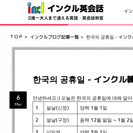
イン
ＴＯＰ
インクルブログ記事一覧
한국의 공휴일 - イン
한국의 공휴일 - インク
6
안녕하세요:) 오늘은 한국의 공휴일에 대해 알
Mar
양력 1월 1일
설날(신정)
1
음력 12월 말일 ~ 1월 2
설날(구정)
2
양력 3월 1일
삼일절
3