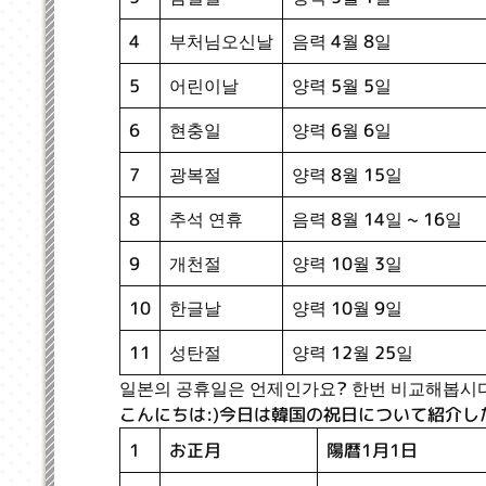
음력 4월 8일
부처님오신날
4
양력 5월 5일
어린이날
5
양력 6월 6일
현충일
6
양력 8월 15일
광복절
7
음력 8월 14일 ~ 16일
추석 연휴
8
양력 10월 3일
개천절
9
양력 10월 9일
한글날
10
양력 12월 25일
성탄절
11
일본의 공휴일은 언제인가요? 한번 비교해봅시다
こんにちは:)今日は韓国の祝日について紹介し
陽暦1月1日
お正月
1