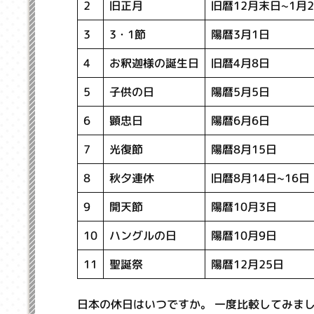
旧暦12月末日~1月
旧正月
2
陽暦3月1日
3・1節
3
旧暦4月8日
お釈迦様の誕生日
4
陽暦5月5日
子供の日
5
陽暦6月6日
顕忠日
6
陽暦8月15日
光復節
7
旧暦8月14日~16日
秋夕連休
8
陽暦10月3日
開天節
9
陽暦10月9日
ハングルの日
10
陽暦12月25日
聖誕祭
11
日本の休日はいつですか。 一度比較してみま