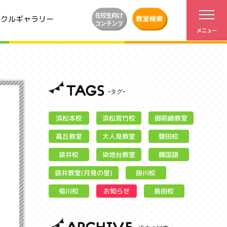
ンクルギャラリー
TAGS
浜松宮竹校
御前崎教室
浜松本校
大人見教室
高丘教室
磐田校
染地台教室
袋井校
韓国語
袋井教室(月見の里)
掛川校
お知らせ
菊川校
島田校