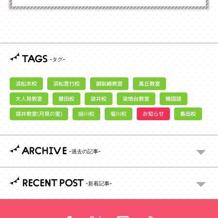
TAGS
浜松宮竹校
御前崎教室
浜松本校
高丘教室
大人見教室
染地台教室
磐田校
袋井校
韓国語
袋井教室(月見の里)
お知らせ
掛川校
菊川校
島田校
ARCHIVE
RECENT POST