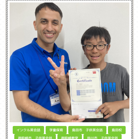
島田市 子供英会話
インクル英会話
学童保育
島田校
御前崎市 子供英会話
掛川市 子供英会話
御前崎教室