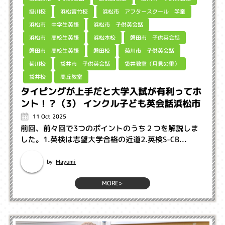
浜松市 アフタースクール 学童
浜松宮竹校
掛川校
浜松市 中学生英語
浜松市 子供英会話
浜松市 高校生英語
磐田市 子供英会話
浜松本校
磐田市 高校生英語
菊川市 子供英会話
磐田校
袋井教室（月見の里）
袋井市 子供英会話
菊川校
高丘教室
袋井校
タイピングが上手だと大学入試が有利ってホ
ント！？（3） インクル子ども英会話浜松市
11 Oct 2025
前回、前々回で3つのポイントのうち２つを解説しま
した。1.英検は志望大学合格の近道2.英検S-CB...
Mayumi
by
MORE>