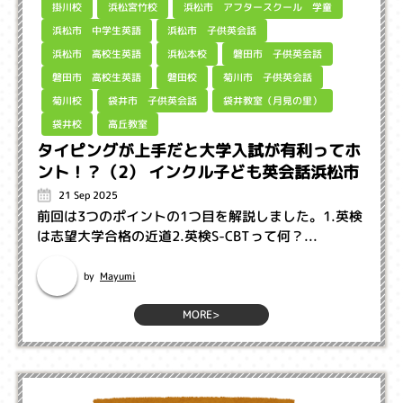
浜松市 アフタースクール 学童
浜松宮竹校
掛川校
浜松市 中学生英語
浜松市 子供英会話
浜松市 高校生英語
磐田市 子供英会話
浜松本校
磐田市 高校生英語
菊川市 子供英会話
磐田校
袋井教室（月見の里）
袋井市 子供英会話
菊川校
高丘教室
袋井校
タイピングが上手だと大学入試が有利ってホ
ント！？（2） インクル子ども英会話浜松市
21 Sep 2025
前回は3つのポイントの1つ目を解説しました。1.英検
は志望大学合格の近道2.英検S-CBTって何？...
Mayumi
by
MORE>