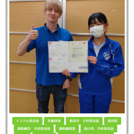
島田市 子供英会話
インクル英会話
学童保育
島田校
御前崎市 子供英会話
掛川市 子供英会話
御前崎教室