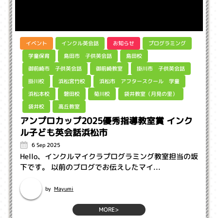
インクル英会話
プログラミング
イベント
お知らせ
島田市 子供英会話
学童保育
島田校
御前崎市 子供英会話
掛川市 子供英会話
御前崎教室
浜松市 アフタースクール 学童
浜松宮竹校
掛川校
袋井教室（月見の里）
浜松本校
磐田校
菊川校
高丘教室
袋井校
アンプロカップ2025優秀指導教室賞 インク
ル子ども英会話浜松市
6 Sep 2025
Hello、インクルマイクラプログラミング教室担当の坂
下です。 以前のブログでお伝えしたマイ...
Mayumi
by
MORE>