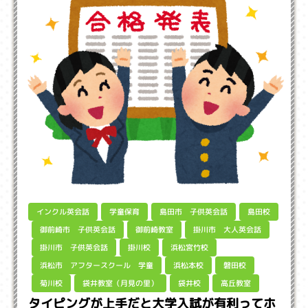
島田市 子供英会話
インクル英会話
学童保育
島田校
御前崎市 子供英会話
掛川市 大人英会話
御前崎教室
掛川市 子供英会話
浜松宮竹校
掛川校
浜松市 アフタースクール 学童
浜松本校
磐田校
袋井教室（月見の里）
高丘教室
菊川校
袋井校
タイピングが上手だと大学入試が有利ってホ