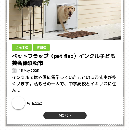
浜松本校
磐田校
ペットフラップ（pet flap）インクル子ども
英会話浜松市
15 May 2023
インクルには外国に留学していたことのある先生が多
くいます。私もその一人で、中学高校とイギリスに住
ん...
Noriko
by
MORE>