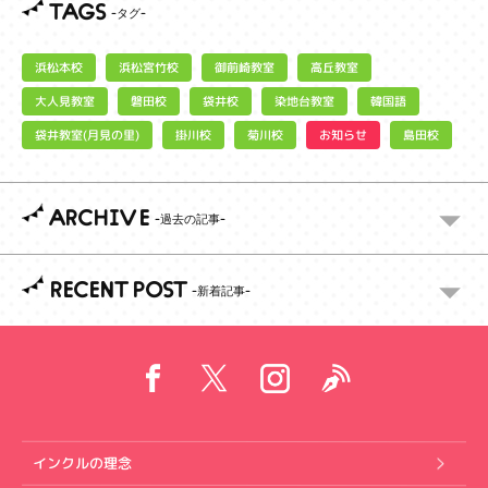
TAGS
浜松宮竹校
御前崎教室
浜松本校
高丘教室
大人見教室
染地台教室
磐田校
袋井校
韓国語
袋井教室(月見の里)
お知らせ
掛川校
菊川校
島田校
ARCHIVE
RECENT POST
インクルの理念