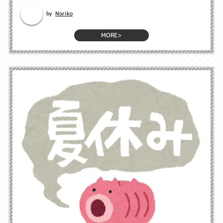
Noriko
by
MORE>