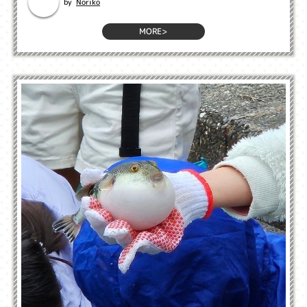
Noriko
by
MORE>