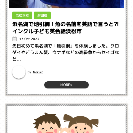
浜松本校
磐田校
浜名湖で地引網！魚の名前を英語で言うと⁈
インクル子ども英会話浜松市
13 Oct 2023
先日初めて浜名湖で「地引網」を体験しました。クロ
ダイやどうまん蟹、ウナギなどの高級魚からセイゴな
ど...
Noriko
by
MORE>