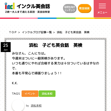
ＴＯＰ
インクルブログ記事一覧
浜松 子ども英会話 英検
浜松 子ども英会話 英検
25
Jan
みなさん、こんにちは。
今週末はついに一般英検があります。
いつも通りにやれば合格する実力は十分ついているはずなの
で、
本番も平常心で頑張りましょう！!
K.K.
イベント
浜松本校
TAGS
浜松本校
by