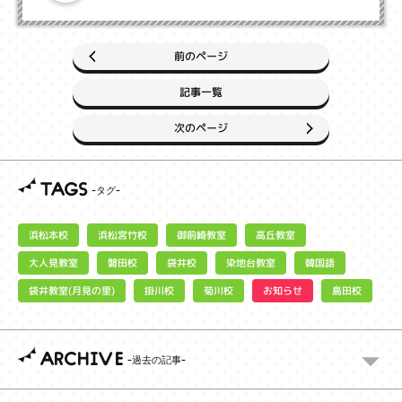
前のページ
記事一覧
次のページ
TAGS
浜松宮竹校
御前崎教室
浜松本校
高丘教室
大人見教室
染地台教室
磐田校
袋井校
韓国語
袋井教室(月見の里)
お知らせ
掛川校
菊川校
島田校
ARCHIVE