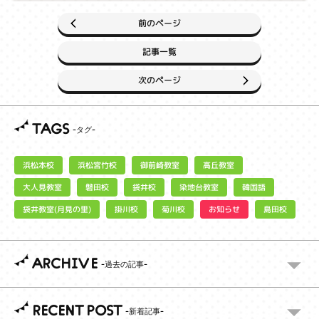
前のページ
記事一覧
次のページ
TAGS
浜松宮竹校
御前崎教室
浜松本校
高丘教室
大人見教室
染地台教室
磐田校
袋井校
韓国語
袋井教室(月見の里)
お知らせ
掛川校
菊川校
島田校
ARCHIVE
RECENT POST