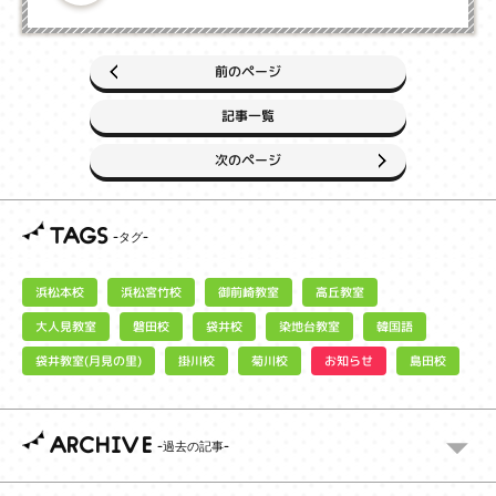
前のページ
記事一覧
次のページ
TAGS
浜松宮竹校
御前崎教室
浜松本校
高丘教室
大人見教室
染地台教室
磐田校
袋井校
韓国語
袋井教室(月見の里)
お知らせ
掛川校
菊川校
島田校
ARCHIVE