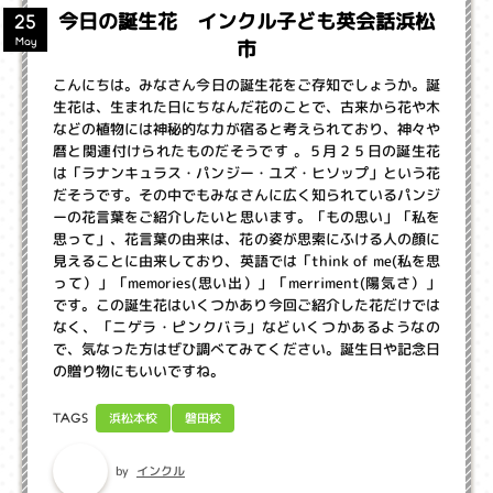
今日の誕生花 インクル子ども英会話浜松
25
市
May
こんにちは。みなさん今日の誕生花をご存知でしょうか。誕
生花は、生まれた日にちなんだ花のことで、古来から花や木
などの植物には神秘的な力が宿ると考えられており、神々や
暦と関連付けられたものだそうです 。５月２５日の誕生花
は「ラナンキュラス・パンジー・ユズ・ヒソップ」という花
だそうです。その中でもみなさんに広く知られているパンジ
ーの花言葉をご紹介したいと思います。「もの思い」「私を
思って」、花言葉の由来は、花の姿が思索にふける人の顔に
見えることに由来しており、英語では「think of me(私を思
って）」「memories(思い出）」「merriment(陽気さ）」
です。この誕生花はいくつかあり今回ご紹介した花だけでは
なく、「ニゲラ・ピンクバラ」などいくつかあるようなの
で、気なった方はぜひ調べてみてください。誕生日や記念日
の贈り物にもいいですね。
浜松本校
磐田校
TAGS
インクル
by