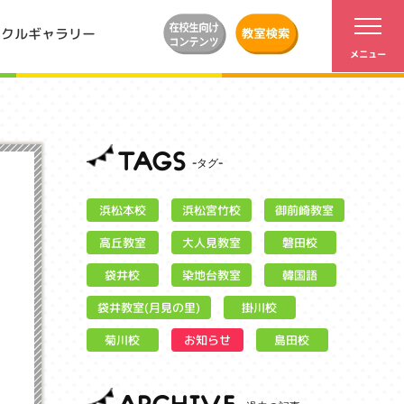
ンクルギャラリー
TAGS
浜松宮竹校
御前崎教室
浜松本校
大人見教室
高丘教室
磐田校
染地台教室
袋井校
韓国語
袋井教室(月見の里)
掛川校
お知らせ
菊川校
島田校