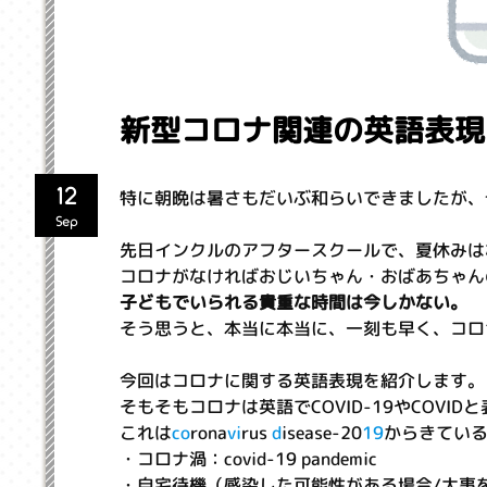
新型コロナ関連の英語表現
12
特に朝晩は暑さもだいぶ和らいできましたが、
Sep
先日インクルのアフタースクールで、夏休みは
コロナがなければおじいちゃん・おばあちゃん
子どもでいられる貴重な時間は今しかない。
そう思うと、本当に本当に、一刻も早く、コロ
今回はコロナに関する英語表現を紹介します。
そもそもコロナは英語でCOVID-19やCOVI
これは
co
rona
vi
rus
d
isease-20
19
からきてい
・コロナ渦：covid-19 pandemic
・自宅待機（感染した可能性がある場合/大事を取って） 