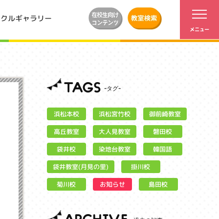
ンクルギャラリー
TAGS
浜松宮竹校
御前崎教室
浜松本校
大人見教室
高丘教室
磐田校
染地台教室
袋井校
韓国語
袋井教室(月見の里)
掛川校
お知らせ
菊川校
島田校