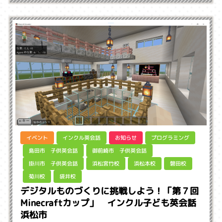
インクル英会話
プログラミング
イベント
お知らせ
御前崎市 子供英会話
島田市 子供英会話
掛川市 子供英会話
浜松宮竹校
浜松本校
磐田校
菊川校
袋井校
デジタルものづくりに挑戦しよう！「第７回
Minecraftカップ」 インクル子ども英会話
浜松市