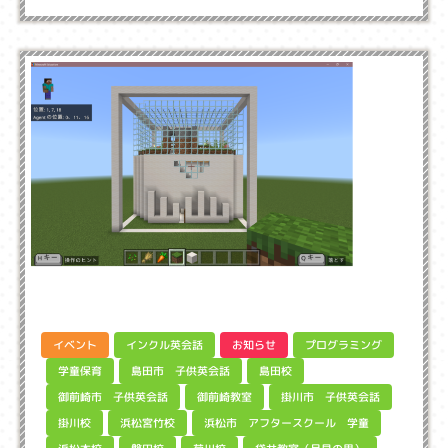
インクル英会話
プログラミング
イベント
お知らせ
島田市 子供英会話
学童保育
島田校
御前崎市 子供英会話
掛川市 子供英会話
御前崎教室
浜松市 アフタースクール 学童
浜松宮竹校
掛川校