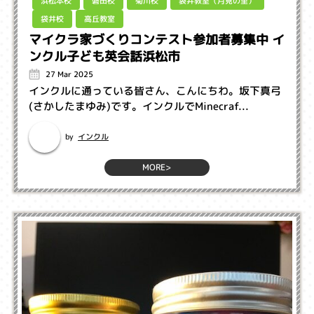
袋井教室（月見の里）
浜松本校
磐田校
菊川校
高丘教室
袋井校
マイクラ家づくりコンテスト参加者募集中 イ
ンクル子ども英会話浜松市
27 Mar 2025
インクルに通っている皆さん、こんにちわ。坂下真弓
(さかしたまゆみ)です。インクルでMinecraf...
インクル
by
MORE>