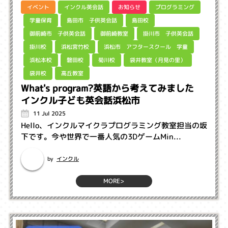
インクル英会話
プログラミング
イベント
お知らせ
島田市 子供英会話
学童保育
島田校
御前崎市 子供英会話
掛川市 子供英会話
御前崎教室
浜松市 アフタースクール 学童
浜松宮竹校
掛川校
袋井教室（月見の里）
浜松本校
磐田校
菊川校
高丘教室
袋井校
What's program?英語から考えてみました
インクル子ども英会話浜松市
11 Jul 2025
Hello、インクルマイクラプログラミング教室担当の坂
下です。今や世界で一番人気の3DゲームMin...
インクル
by
MORE>