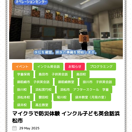
インクル英会話
プログラミング
イベント
お知らせ
島田市 子供英会話
学童保育
島田校
御前崎市 子供英会話
掛川市 子供英会話
御前崎教室
浜松市 アフタースクール 学童
浜松宮竹校
掛川校
袋井教室（月見の里）
浜松本校
磐田校
菊川校
高丘教室
袋井校
マイクラで防災体験 インクル子ども英会話浜
松市
29 May 2025