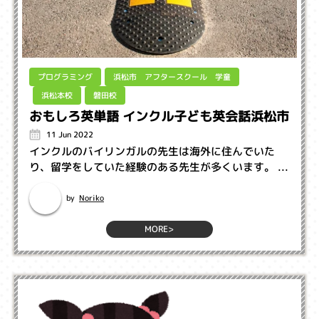
浜松市 アフタースクール 学童
プログラミング
浜松本校
磐田校
おもしろ英単語 インクル子ども英会話浜松市
11 Jun 2022
インクルのバイリンガルの先生は海外に住んでいた
り、留学をしていた経験のある先生が多くいます。 ...
Noriko
by
MORE>