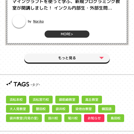
マインクラフトを使って学ぶ、新規プログラミング教
室が開講しました！ インクル内部生・外部生問...
Noriko
by
MORE>
もっと見る
TAGS
浜松宮竹校
御前崎教室
浜松本校
高丘教室
大人見教室
染地台教室
磐田校
袋井校
韓国語
袋井教室(月見の里)
お知らせ
掛川校
菊川校
島田校