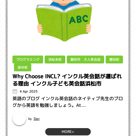
磐田市 大人英会話
プログラミング
浜松本校
磐田校
袋井校
Why Choose INCL? インクル英会話が選ばれ
る理由 インクル子ども英会話浜松市
4 Apr 2025
英語のブログ インクル英会話のネイティブ先生のブロ
グから英語を勉強しましょう。 ​At...
Dan
by
MORE>