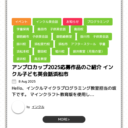
インクル英会話
プログラミング
イベント
お知らせ
島田市 子供英会話
学童保育
島田校
御前崎市 子供英会話
掛川市 子供英会話
御前崎教室
浜松市 アフタースクール 学童
浜松宮竹校
掛川校
袋井教室（月見の里）
浜松本校
磐田校
菊川校
高丘教室
袋井校
アンプロカップ2025応募作品のご紹介 イン
クル子ども英会話浜松市
8 Aug 2025
Hello、インクルマイクラプログラミング教室担当の坂
下です。 マインクラフト教育版を使用し...
インクル
by
MORE>