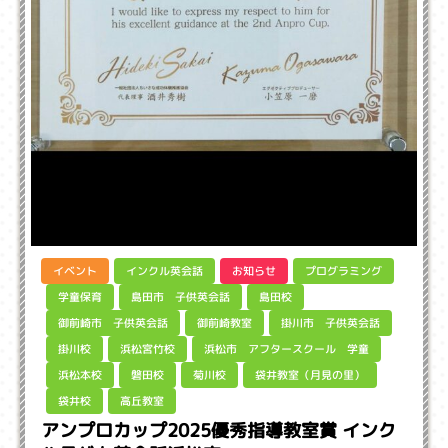
インクル英会話
プログラミング
イベント
お知らせ
島田市 子供英会話
学童保育
島田校
御前崎市 子供英会話
掛川市 子供英会話
御前崎教室
浜松市 アフタースクール 学童
浜松宮竹校
掛川校
袋井教室（月見の里）
浜松本校
磐田校
菊川校
高丘教室
袋井校
アンプロカップ2025優秀指導教室賞 インク