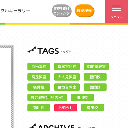
ンクルギャラリー
TAGS
浜松宮竹校
御前崎教室
浜松本校
大人見教室
高丘教室
磐田校
染地台教室
袋井校
韓国語
袋井教室(月見の里)
掛川校
お知らせ
菊川校
島田校