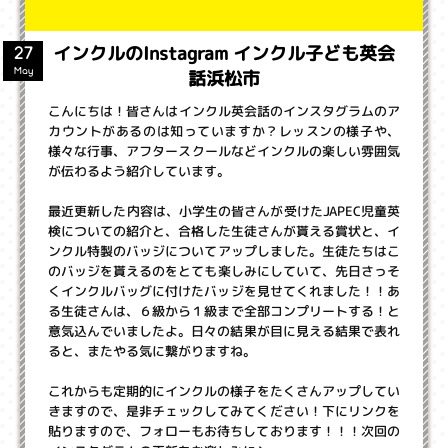
インクルのInstagram インクル子ども英会
27
話浜松市
May
こんにちは！皆さんはインクル英会話のインスタグラムのア
カウントがあるのは知っていますか？レッスンの様子や、
様々な行事、アフタースクールなどインクルの楽しい雰囲気
が伝わるよう紹介しています。
最近更新した内容は、小学生の皆さんが受けたJAPEC児童英
検についての紹介と、合格した生徒さんが貰える賞状と、イ
ンクル特製のバッジについてアップしました。生徒たちはこ
のバッジを貰えるのをとても楽しみにしていて、先日さっそ
くインクルバッグに付けたバッジを見せてくれました！！あ
る生徒さんは、６級から１級まで全部コンプリートする！と
意気込んでいましたよ。日々の結果が目に見える結果で表れ
ると、またやる気に繋がりますね。
これからも定期的にインクルの様子をたくさんアップしてい
きますので、是非チェックしてみてください！下にリンクを
貼りますので、フォローもお待ちしております！！！次回の