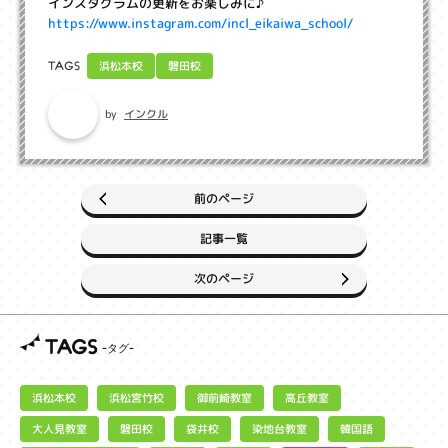
インスタグラムの更新をお楽しみに♪
https://www.instagram.com/incl_eikaiwa_school/
浜松本校
磐田校
TAGS
インクル
by
前のページ
記事一覧
次のページ
TAGS
浜松宮竹校
御前崎教室
浜松本校
高丘教室
大人見教室
染地台教室
磐田校
袋井校
韓国語