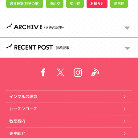
袋井教室(月見の里)
お知らせ
掛川校
菊川校
島田校
ARCHIVE
RECENT POST
インクルの理念
レッスンコース
教室案内
先生紹介