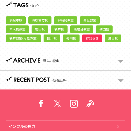
TAGS
浜松宮竹校
御前崎教室
浜松本校
高丘教室
大人見教室
染地台教室
磐田校
袋井校
韓国語
袋井教室(月見の里)
お知らせ
掛川校
菊川校
島田校
ARCHIVE
RECENT POST
インクルの理念