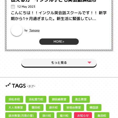
12 May 2023
こんにちは！！インクル英会話スクールです！！ 新学
期から1ヶ月過ぎました。新生活に緊張してい...
Tomono
by
MORE>
もっと見る
TAGS
浜松宮竹校
御前崎教室
浜松本校
高丘教室
大人見教室
染地台教室
磐田校
袋井校
韓国語
袋井教室(月見の里)
お知らせ
掛川校
菊川校
島田校