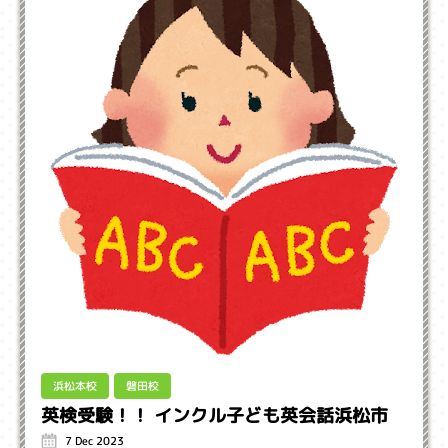
浜松本校
磐田校
英検受験！！ インクル子ども英会話浜松市
7 Dec 2023