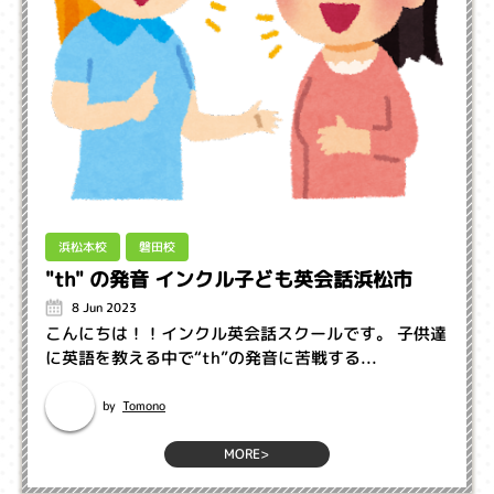
浜松本校
磐田校
"th" の発音 インクル子ども英会話浜松市
8 Jun 2023
こんにちは！！インクル英会話スクールです。 子供達
に英語を教える中で“th”の発音に苦戦する...
Tomono
by
MORE>