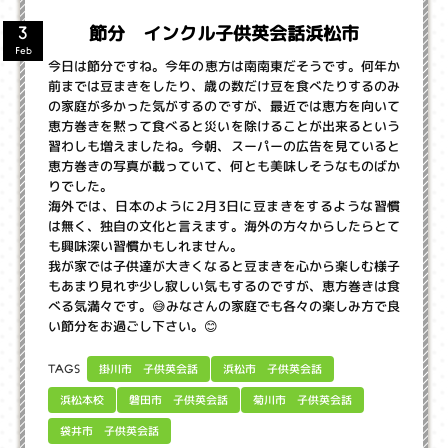
節分 インクル子供英会話浜松市
3
Feb
今日は節分ですね。今年の恵方は南南東だそうです。何年か
前までは豆まきをしたり、歳の数だけ豆を食べたりするのみ
の家庭が多かった気がするのですが、最近では恵方を向いて
恵方巻きを黙って食べると災いを除けることが出来るという
習わしも増えましたね。今朝、スーパーの広告を見ていると
恵方巻きの写真が載っていて、何とも美味しそうなものばか
りでした。
海外では、日本のように2月3日に豆まきをするような習慣
は無く、独自の文化と言えます。海外の方々からしたらとて
も興味深い習慣かもしれません。
我が家では子供達が大きくなると豆まきを心から楽しむ様子
もあまり見れず少し寂しい気もするのですが、恵方巻きは食
べる気満々です。😅みなさんの家庭でも各々の楽しみ方で良
い節分をお過ごし下さい。😊
掛川市 子供英会話
浜松市 子供英会話
TAGS
磐田市 子供英会話
菊川市 子供英会話
浜松本校
袋井市 子供英会話