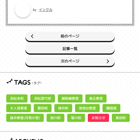
インクル
by
前のページ
記事一覧
次のページ
TAGS
浜松宮竹校
御前崎教室
浜松本校
高丘教室
大人見教室
染地台教室
磐田校
袋井校
韓国語
袋井教室(月見の里)
お知らせ
掛川校
菊川校
島田校