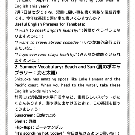
English this year?
7月7日は
七夕
ですね。短冊に願い事を書く素敵な伝統行事
です。今年は英語で願い事を書いてみませんか？
Useful English Phrases for Tanabata:
"I wish to speak English fluently!"
(英語がペラペラにな
りますように！)
"I want to travel abroad someday."
(いつか海外旅行に行
きたいな。)
"I hope everyone stays healthy."
(みんなが健康でいられ
ますように。)
2. Summer Vocabulary: Beach and Sun (夏のボキャ
ブラリー：海と太陽)
Shizuoka has amazing spots like Lake Hamana and the
Pacific coast. When you head to the water, take these
English words with you!
静岡には浜名湖や太平洋沿岸など、素晴らしいスポットがた
くさんあります。海や湖に出かけるときは、この英語を使っ
てみましょう！
Sunscreen:
日焼け止め
Shells:
貝殻
Flip-flops:
ビーチサンダル
"It's scorching hot today!"
(今日は焼けるように暑いね！)