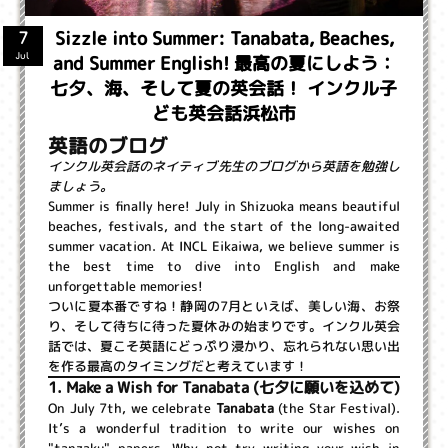
Sizzle into Summer: Tanabata, Beaches,
7
and Summer English! 最高の夏にしよう：
Jul
七夕、海、そして夏の英会話！ インクル子
ども英会話浜松市
英語のブログ
インクル英会話のネイティブ先生のブログから英語を勉強し
ましょう。
Summer is finally here! July in Shizuoka means beautiful
beaches, festivals, and the start of the long-awaited
summer vacation. At INCL Eikaiwa, we believe summer is
the best time to dive into English and make
unforgettable memories!
ついに夏本番ですね！静岡の7月といえば、美しい海、お祭
り、そして待ちに待った夏休みの始まりです。インクル英会
話では、夏こそ英語にどっぷり浸かり、忘れられない思い出
を作る最高のタイミングだと考えています！
1. Make a Wish for Tanabata (七夕に願いを込めて)
On July 7th, we celebrate
Tanabata
(the Star Festival).
It’s a wonderful tradition to write our wishes on
"tanzaku" papers. Why not try writing your wish in