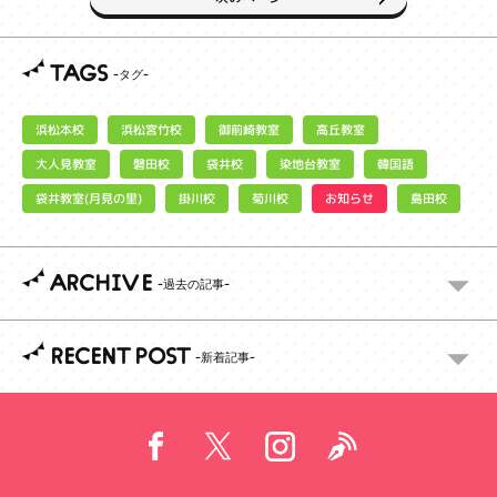
TAGS
浜松宮竹校
御前崎教室
浜松本校
高丘教室
大人見教室
染地台教室
磐田校
袋井校
韓国語
袋井教室(月見の里)
お知らせ
掛川校
菊川校
島田校
ARCHIVE
RECENT POST