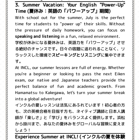
3. Summer Vacation: Your English "Power-Up"
Time (夏休み：英語の「パワーアップ」期間)
With school out for the summer, July is the perfect
time for students to "power up" their skills. Without
the pressure of daily homework, you can focus on
speaking and listening
in a fun, relaxed environment.
学校が休みになる夏休みは、英語力を「パワーアップ」させ
る絶好のチャンスです。日々の宿題に追われることなく、リ
ラックスした環境で
スピーキングとリスニング
に集中できま
す。
At INCL, our summer lessons are full of energy. Whether
you're a beginner or looking to pass the next Eiken
exam, our native and Japanese teachers provide the
perfect balance of fun and academic growth. From
Hamamatsu to Kakegawa, let's turn your summer break
into a global adventure!
インクルの夏レッスンは活気にあふれています！初心者の方
も、次の英検合格を目指す方も、ネイティブ講師と日本人講
師が「楽しさ」と「学び」をバランスよく提供します。浜松
から掛川まで、あなたの夏休みをグローバルな冒険に変えま
しょう！
Experience Summer at INCL! (インクルの夏を体験