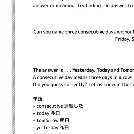
answer or meaning. Try finding the answer to 
Can you name three
consecutive
days without
Friday, 
The answer is . . .
Yesterday, Today
and
Tomor
A consecutive day means three days in a row!
Did you guess correctly? Let us know in the 
単語
- consecutive 連続した
- today 今日
- tomorrow 明日
- yesterday 昨日