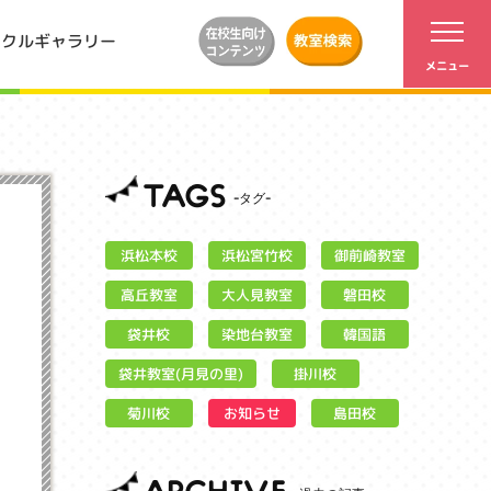
ンクルギャラリー
TAGS
浜松宮竹校
御前崎教室
浜松本校
大人見教室
高丘教室
磐田校
染地台教室
袋井校
韓国語
袋井教室(月見の里)
掛川校
お知らせ
菊川校
島田校