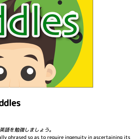
dles
英語を勉強しましょう。
lly phrased so as to require ingenuity in ascertaining its