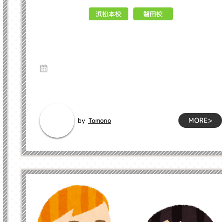
浜松本校
磐田校
self-introduction!! インクル子ど
も英会話浜松市
7 Aug 2023
こんにちは！今回、自己紹介をさせていただくことになりまし
た、バイリンガル講師の福永です。 1...
MORE>
Tomono
by