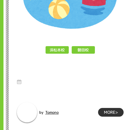
浜松本校
磐田校
夏休み インクル子ども英会話浜松
市
10 Jul 2023
こんにちは！！インクル英会話スクールです。7月に入り、毎
日暑い日が続いていますがいかがお過ごしでし...
MORE>
Tomono
by