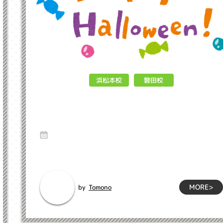
浜松本校
磐田校
Halloween♪ インクル子ども英会
話浜松市
12 Oct 2023
こんにちは！！インクル英会話です！！１０月のイベントと言
えば…Halloweenですね♪今月のレッ...
MORE>
Tomono
by