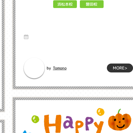
浜松本校
磐田校
英検受験！！ インクル子ども英会
話浜松市
7 Dec 2023
こんにちは！！ インクル英会話です。11月1日から2023年度
第三回の英検受験の申し込みが始...
MORE>
Tomono
by