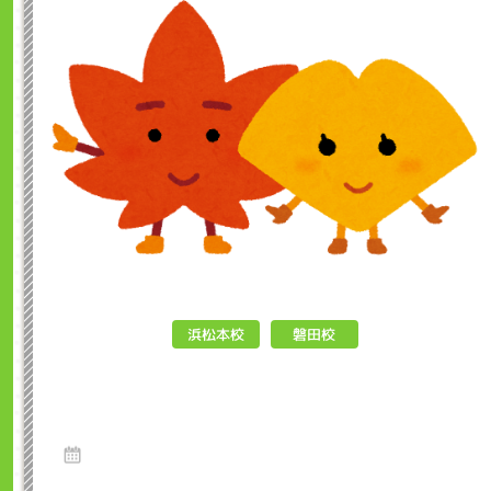
浜松本校
磐田校
It's Fall !! インクル子ども英会話
浜松市
6 Sep 2023
こんにちは、インクル英会話スクールです！！まだまだ暑い日