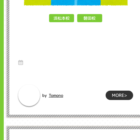
浜松本校
磐田校
英会話教室に通いだしたら気を付
けたい3つのこと インクル子ど
も英会話浜松市
10 Nov 2023
英語教室に通い始める際、成功するために気をつけるべき3つ
の重要なことがあります。 目標設定...
MORE>
Tomono
by