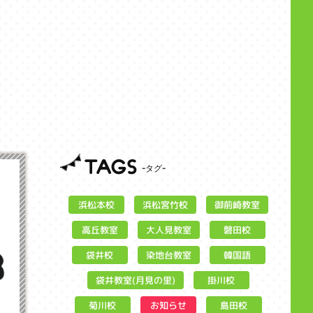
TAGS
浜松宮竹校
御前崎教室
浜松本校
大人見教室
高丘教室
磐田校
染地台教室
袋井校
韓国語
袋井教室(月見の里)
掛川校
お知らせ
菊川校
島田校