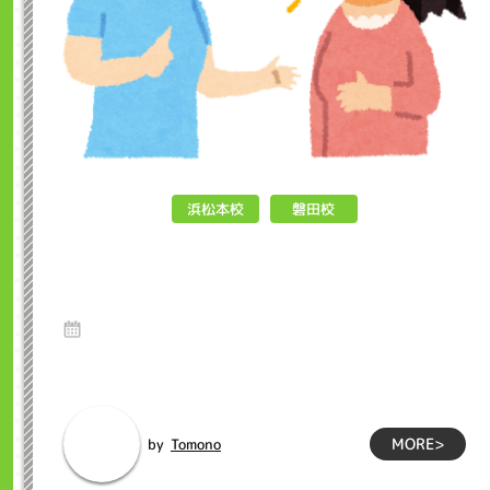
浜松本校
磐田校
英検面接試験 インクル子ども英会
話浜松市
6 Nov 2024
こんにちは！！インクル英会話です！！ 当校では、中学3年生
が10月に英検準2級の筆記試験を...
MORE>
Tomono
by