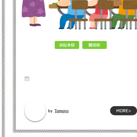
浜松本校
磐田校
いよいよJAPEC！！ インクル子ど
も英会話浜松市
15 Jan 2024
こんにちは！！インクル英会話スクールです！！遅くなってし
まいましたが、明けましておめでとうございま...
MORE>
Tomono
by